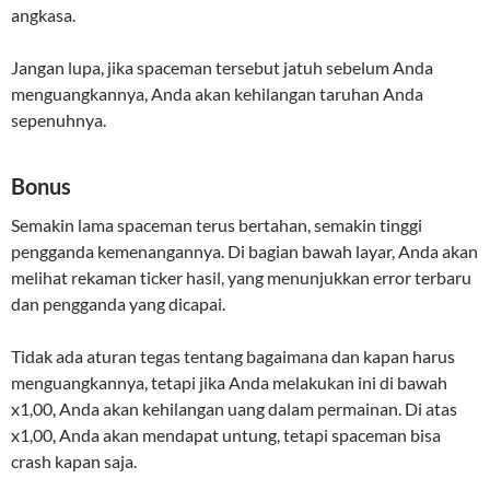
angkasa.
Jangan lupa, jika spaceman tersebut jatuh sebelum Anda
menguangkannya, Anda akan kehilangan taruhan Anda
sepenuhnya.
Bonus
Semakin lama spaceman terus bertahan, semakin tinggi
pengganda kemenangannya. Di bagian bawah layar, Anda akan
melihat rekaman ticker hasil, yang menunjukkan error terbaru
dan pengganda yang dicapai.
Tidak ada aturan tegas tentang bagaimana dan kapan harus
menguangkannya, tetapi jika Anda melakukan ini di bawah
x1,00, Anda akan kehilangan uang dalam permainan. Di atas
x1,00, Anda akan mendapat untung, tetapi spaceman bisa
crash kapan saja.