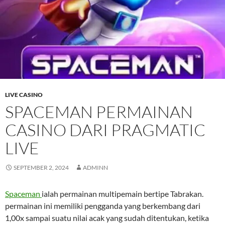
LIVE CASINO
SPACEMAN PERMAINAN
CASINO DARI PRAGMATIC
LIVE
SEPTEMBER 2, 2024
ADMINN
Spaceman
ialah permainan multipemain bertipe Tabrakan.
permainan ini memiliki pengganda yang berkembang dari
1,00x sampai suatu nilai acak yang sudah ditentukan, ketika