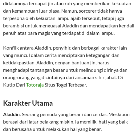
didalamnya terdapat jin atau ruh yang memberikan kekuatan
dan kemampuan luar biasa. Namun, sorcerer tidak hanya
terpesona oleh kekuatan lampu ajaib tersebut, tetapi juga
berambisi untuk menguasai Aladdin dan mendapatkan kendali
penuh atas para magis yang terdapat di dalam lampu.
Konflik antara Aladdin, penyihir, dan berbagai karakter lain
yang muncul dalam cerita menciptakan ketegangan dan
ketidakpastian. Aladdin, dengan bantuan jin, harus
menghadapi tantangan besar untuk melindungi dirinya dan
orang-orang yang dicintainya dari ancaman sihir jahat. Di
Kutip Dari
Totoraja
Situs Togel Terbesar.
Karakter Utama
Aladdin
: Seorang pemuda yang berani dan cerdas. Meskipun
berasal dari latar belakang miskin, ia memiliki hati yang baik
dan berusaha untuk melakukan hal yang benar.