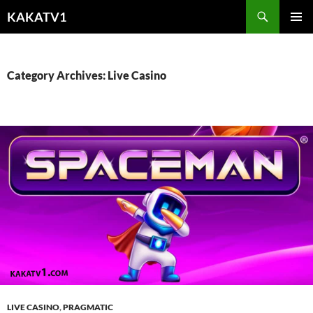
Skip
KAKATV1
to
PRIMAR
content
MENU
Category Archives: Live Casino
LIVE CASINO
,
PRAGMATIC