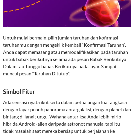
Untuk mulai bermain, pilih jumlah taruhan dan kofirmasi
taruhanmu dengan mengeklik kembali “Konfirmasi Taruhan”.
Anda dapat memasang atau memodalifikasikan pada taruhan
untuk babak berikutnya selama ada pesan Babak Berikutnya
Dalam tau Tunggu babak Berikutnya pada layar. Sampai
muncul pesan “Taruhan Ditutup”.
Simbol Fitur
Ada sensasi nyata ikut serta dalam petualangan luar angkasa
dengan layar penuh panorama antargalaksi, dengan planet dan
bintang di langit ungu. Wahana antariksa Anda lebih mirip
hibrida Android-alien daripada astronot manusia, tapi itu
tidak masalah saat mereka bersiap untuk perjalanan ke