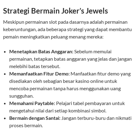
Strategi Bermain Joker’s Jewels
Meskipun permainan slot pada dasarnya adalah permainan
keberuntungan, ada beberapa strategi yang dapat membantu
pemain meningkatkan peluang menang mereka:
Menetapkan Batas Anggaran:
Sebelum memulai
permainan, tetapkan batas anggaran yang jelas dan jangan
melebihi batas tersebut.
Memanfaatkan Fitur Demo:
Manfaatkan fitur demo yang
disediakan oleh sebagian besar kasino online untuk
mencoba permainan tanpa harus menggunakan uang
sungguhan.
Memahami Paytable:
Pelajari tabel pembayaran untuk
mengetahui nilai dari setiap kombinasi simbol.
Bermain dengan Santai:
Jangan terburu-buru dan nikmati
proses bermain.