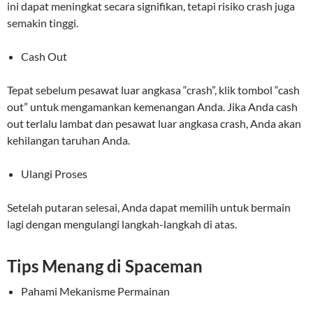
ini dapat meningkat secara signifikan, tetapi risiko crash juga
semakin tinggi.
Cash Out
Tepat sebelum pesawat luar angkasa “crash”, klik tombol “cash
out” untuk mengamankan kemenangan Anda. Jika Anda cash
out terlalu lambat dan pesawat luar angkasa crash, Anda akan
kehilangan taruhan Anda.
Ulangi Proses
Setelah putaran selesai, Anda dapat memilih untuk bermain
lagi dengan mengulangi langkah-langkah di atas.
Tips Menang di Spaceman
Pahami Mekanisme Permainan