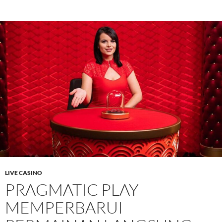
LIVE CASINO
PRAGMATIC PLAY
MEMPERBARUI