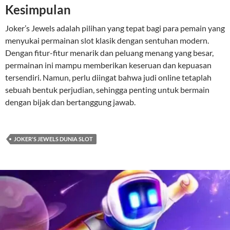
Kesimpulan
Joker’s Jewels adalah pilihan yang tepat bagi para pemain yang
menyukai permainan slot klasik dengan sentuhan modern.
Dengan fitur-fitur menarik dan peluang menang yang besar,
permainan ini mampu memberikan keseruan dan kepuasan
tersendiri. Namun, perlu diingat bahwa judi online tetaplah
sebuah bentuk perjudian, sehingga penting untuk bermain
dengan bijak dan bertanggung jawab.
JOKER'S JEWELS DUNIA SLOT