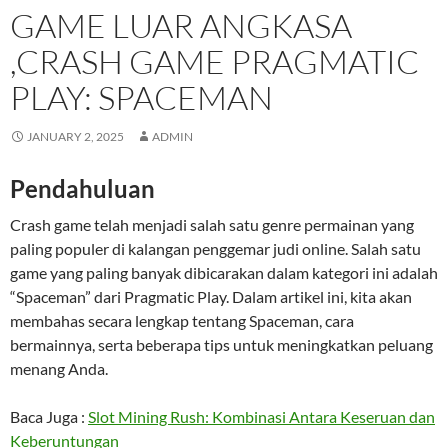
GAME LUAR ANGKASA
,CRASH GAME PRAGMATIC
PLAY: SPACEMAN
JANUARY 2, 2025
ADMIN
Pendahuluan
Crash game telah menjadi salah satu genre permainan yang
paling populer di kalangan penggemar judi online. Salah satu
game yang paling banyak dibicarakan dalam kategori ini adalah
“Spaceman” dari Pragmatic Play. Dalam artikel ini, kita akan
membahas secara lengkap tentang Spaceman, cara
bermainnya, serta beberapa tips untuk meningkatkan peluang
menang Anda.
Baca Juga :
Slot Mining Rush: Kombinasi Antara Keseruan dan
Keberuntungan