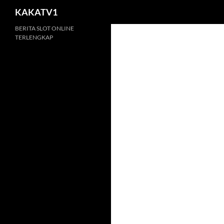
KAKATV1
Skip
BERITA SLOT ONLINE
TERLENGKAP
to
content