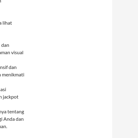
n
 lihat
h dan
aman visual
nsif dan
n menikmati
asi
 jackpot
nya tentang
gi Anda dan
uan.