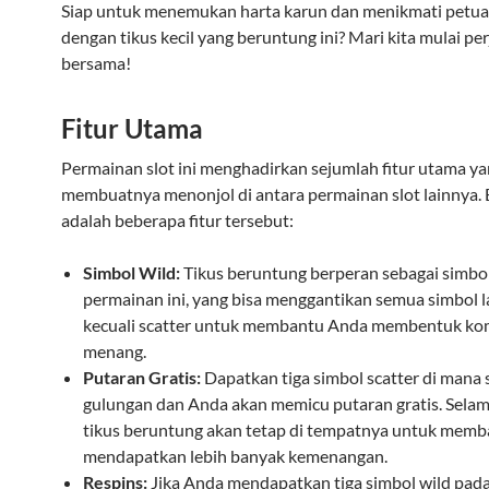
Siap untuk menemukan harta karun dan menikmati petua
dengan tikus kecil yang beruntung ini? Mari kita mulai per
bersama!
Fitur Utama
Permainan slot ini menghadirkan sejumlah fitur utama y
membuatnya menonjol di antara permainan slot lainnya. 
adalah beberapa fitur tersebut:
Simbol Wild:
Tikus beruntung berperan sebagai simbo
permainan ini, yang bisa menggantikan semua simbol 
kecuali scatter untuk membantu Anda membentuk ko
menang.
Putaran Gratis:
Dapatkan tiga simbol scatter di mana 
gulungan dan Anda akan memicu putaran gratis. Selama 
tikus beruntung akan tetap di tempatnya untuk mem
mendapatkan lebih banyak kemenangan.
Respins:
Jika Anda mendapatkan tiga simbol wild pada 