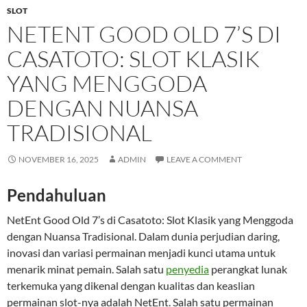
SLOT
NETENT GOOD OLD 7’S DI
CASATOTO: SLOT KLASIK
YANG MENGGODA
DENGAN NUANSA
TRADISIONAL
NOVEMBER 16, 2025
ADMIN
LEAVE A COMMENT
Pendahuluan
NetEnt Good Old 7’s di Casatoto: Slot Klasik yang Menggoda
dengan Nuansa Tradisional. Dalam dunia perjudian daring,
inovasi dan variasi permainan menjadi kunci utama untuk
menarik minat pemain. Salah satu
penyedia
perangkat lunak
terkemuka yang dikenal dengan kualitas dan keaslian
permainan slot-nya adalah NetEnt. Salah satu permainan