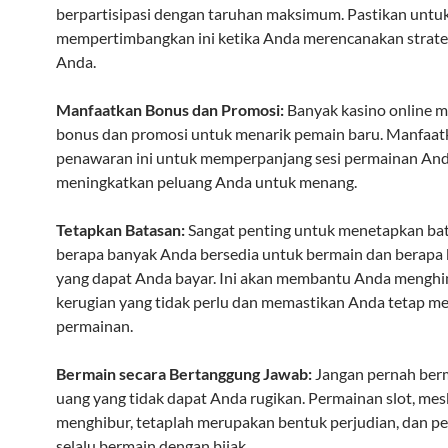
berpartisipasi dengan taruhan maksimum. Pastikan untu
mempertimbangkan ini ketika Anda merencanakan strate
Anda.
Manfaatkan Bonus dan Promosi:
Banyak kasino online 
bonus dan promosi untuk menarik pemain baru. Manfaat
penawaran ini untuk memperpanjang sesi permainan An
meningkatkan peluang Anda untuk menang.
Tetapkan Batasan:
Sangat penting untuk menetapkan ba
berapa banyak Anda bersedia untuk bermain dan berapa
yang dapat Anda bayar. Ini akan membantu Anda menghi
kerugian yang tidak perlu dan memastikan Anda tetap m
permainan.
Bermain secara Bertanggung Jawab:
Jangan pernah ber
uang yang tidak dapat Anda rugikan. Permainan slot, me
menghibur, tetaplah merupakan bentuk perjudian, dan p
selalu bermain dengan bijak.