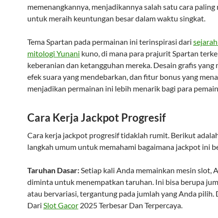
memenangkannya, menjadikannya salah satu cara paling
untuk meraih keuntungan besar dalam waktu singkat.
Tema Spartan pada permainan ini terinspirasi dari
sejarah
mitologi Yunani
kuno, di mana para prajurit Spartan terk
keberanian dan ketangguhan mereka. Desain grafis yang
efek suara yang mendebarkan, dan fitur bonus yang mena
menjadikan permainan ini lebih menarik bagi para pemain
Cara Kerja Jackpot Progresif
Cara kerja jackpot progresif tidaklah rumit. Berikut adala
langkah umum untuk memahami bagaimana jackpot ini be
Taruhan Dasar:
Setiap kali Anda memainkan mesin slot, 
diminta untuk menempatkan taruhan. Ini bisa berupa jum
atau bervariasi, tergantung pada jumlah yang Anda pilih. 
Dari
Slot Gacor
2025 Terbesar Dan Terpercaya.