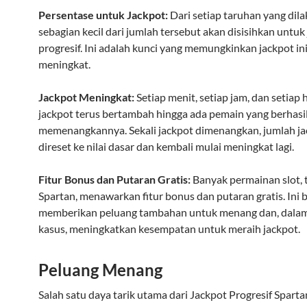
Persentase untuk Jackpot:
Dari setiap taruhan yang dila
sebagian kecil dari jumlah tersebut akan disisihkan untuk
progresif. Ini adalah kunci yang memungkinkan jackpot ini
meningkat.
Jackpot Meningkat:
Setiap menit, setiap jam, dan setiap 
jackpot terus bertambah hingga ada pemain yang berhasi
memenangkannya. Sekali jackpot dimenangkan, jumlah ja
direset ke nilai dasar dan kembali mulai meningkat lagi.
Fitur Bonus dan Putaran Gratis:
Banyak permainan slot,
Spartan, menawarkan fitur bonus dan putaran gratis. Ini b
memberikan peluang tambahan untuk menang dan, dala
kasus, meningkatkan kesempatan untuk meraih jackpot.
Peluang Menang
Salah satu daya tarik utama dari Jackpot Progresif Sparta