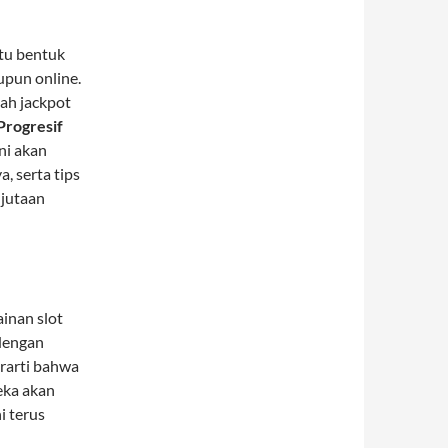
atu bentuk
upun online.
lah jackpot
Progresif
ni akan
, serta tips
 jutaan
inan slot
dengan
erarti bahwa
eka akan
i terus