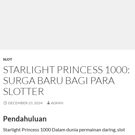
SLOT
STARLIGHT PRINCESS 1000:
SURGA BARU BAGI PARA
SLOTTER
DECEMBER 23, 2024
ADMIN
Pendahuluan
Starlight Princess 1000 Dalam dunia permainan daring, slot