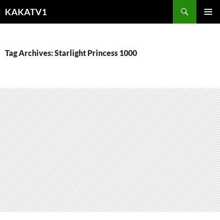
Skip
KAKATV1
to
PRIMAR
content
MENU
Tag Archives: Starlight Princess 1000