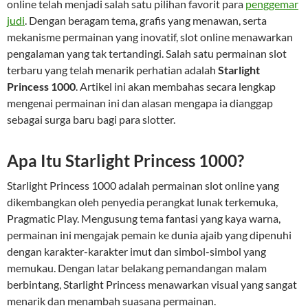
online telah menjadi salah satu pilihan favorit para
penggemar
judi
. Dengan beragam tema, grafis yang menawan, serta
mekanisme permainan yang inovatif, slot online menawarkan
pengalaman yang tak tertandingi. Salah satu permainan slot
terbaru yang telah menarik perhatian adalah
Starlight
Princess 1000
. Artikel ini akan membahas secara lengkap
mengenai permainan ini dan alasan mengapa ia dianggap
sebagai surga baru bagi para slotter.
Apa Itu Starlight Princess 1000?
Starlight Princess 1000 adalah permainan slot online yang
dikembangkan oleh penyedia perangkat lunak terkemuka,
Pragmatic Play. Mengusung tema fantasi yang kaya warna,
permainan ini mengajak pemain ke dunia ajaib yang dipenuhi
dengan karakter-karakter imut dan simbol-simbol yang
memukau. Dengan latar belakang pemandangan malam
berbintang, Starlight Princess menawarkan visual yang sangat
menarik dan menambah suasana permainan.