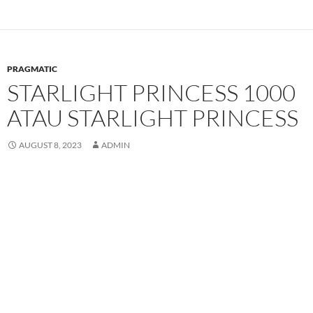
PRAGMATIC
STARLIGHT PRINCESS 1000
ATAU STARLIGHT PRINCESS
AUGUST 8, 2023
ADMIN