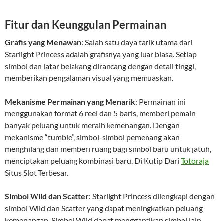
Fitur dan Keunggulan Permainan
Grafis yang Menawan
: Salah satu daya tarik utama dari
Starlight Princess adalah grafisnya yang luar biasa. Setiap
simbol dan latar belakang dirancang dengan detail tinggi,
memberikan pengalaman visual yang memuaskan.
Mekanisme Permainan yang Menarik
: Permainan ini
menggunakan format 6 reel dan 5 baris, memberi pemain
banyak peluang untuk meraih kemenangan. Dengan
mekanisme “tumble”, simbol-simbol pemenang akan
menghilang dan memberi ruang bagi simbol baru untuk jatuh,
menciptakan peluang kombinasi baru. Di Kutip Dari
Totoraja
Situs Slot Terbesar.
Simbol Wild dan Scatter
: Starlight Princess dilengkapi dengan
simbol Wild dan Scatter yang dapat meningkatkan peluang
kemenangan. Simbol Wild dapat menggantikan simbol lain,