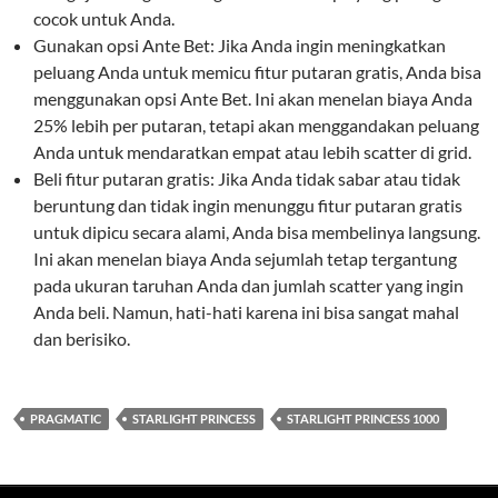
cocok untuk Anda.
Gunakan opsi Ante Bet: Jika Anda ingin meningkatkan
peluang Anda untuk memicu fitur putaran gratis, Anda bisa
menggunakan opsi Ante Bet. Ini akan menelan biaya Anda
25% lebih per putaran, tetapi akan menggandakan peluang
Anda untuk mendaratkan empat atau lebih scatter di grid.
Beli fitur putaran gratis: Jika Anda tidak sabar atau tidak
beruntung dan tidak ingin menunggu fitur putaran gratis
untuk dipicu secara alami, Anda bisa membelinya langsung.
Ini akan menelan biaya Anda sejumlah tetap tergantung
pada ukuran taruhan Anda dan jumlah scatter yang ingin
Anda beli. Namun, hati-hati karena ini bisa sangat mahal
dan berisiko.
PRAGMATIC
STARLIGHT PRINCESS
STARLIGHT PRINCESS 1000