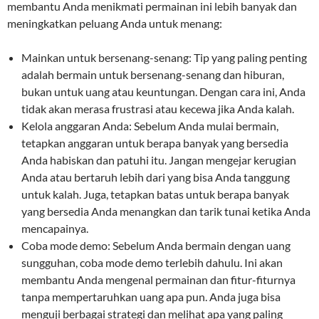
membantu Anda menikmati permainan ini lebih banyak dan
meningkatkan peluang Anda untuk menang:
Mainkan untuk bersenang-senang: Tip yang paling penting
adalah bermain untuk bersenang-senang dan hiburan,
bukan untuk uang atau keuntungan. Dengan cara ini, Anda
tidak akan merasa frustrasi atau kecewa jika Anda kalah.
Kelola anggaran Anda: Sebelum Anda mulai bermain,
tetapkan anggaran untuk berapa banyak yang bersedia
Anda habiskan dan patuhi itu. Jangan mengejar kerugian
Anda atau bertaruh lebih dari yang bisa Anda tanggung
untuk kalah. Juga, tetapkan batas untuk berapa banyak
yang bersedia Anda menangkan dan tarik tunai ketika Anda
mencapainya.
Coba mode demo: Sebelum Anda bermain dengan uang
sungguhan, coba mode demo terlebih dahulu. Ini akan
membantu Anda mengenal permainan dan fitur-fiturnya
tanpa mempertaruhkan uang apa pun. Anda juga bisa
menguji berbagai strategi dan melihat apa yang paling