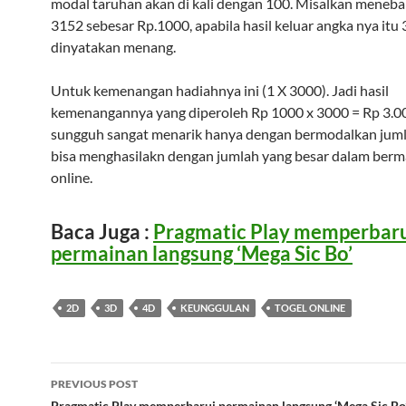
modal taruhan akan di kali dengan 100. Misalkan meneb
3152 sebesar Rp.1000, apabila hasil keluar angka nya it
dinyatakan menang.
Untuk kemenangan hadiahnya ini (1 X 3000). Jadi hasil
kemenangannya yang diperoleh Rp 1000 x 3000 = Rp 3.00
sungguh sangat menarik hanya dengan bermodalkan juml
bisa menghasilakn dengan jumlah yang besar dalam berm
online.
Baca Juga :
Pragmatic Play memperbar
permainan langsung ‘Mega Sic Bo’
2D
3D
4D
KEUNGGULAN
TOGEL ONLINE
Post
PREVIOUS POST
Pragmatic Play memperbarui permainan langsung ‘Mega Sic Bo