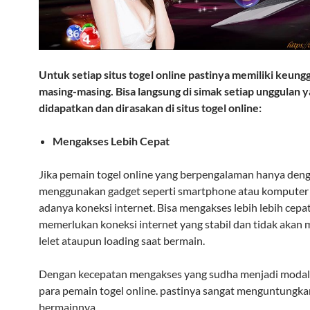
Untuk setiap situs togel online pastinya memiliki keun
masing-masing. Bisa langsung di simak setiap unggulan 
didapatkan dan dirasakan di situs togel online:
Mengakses Lebih Cepat
Jika pemain togel online yang berpengalaman hanya den
menggunakan gadget seperti smartphone atau komputer
adanya koneksi internet. Bisa mengakses lebih lebih cepa
memerlukan koneksi internet yang stabil dan tidak akan
lelet ataupun loading saat bermain.
Dengan kecepatan mengakses yang sudha menjadi modal
para pemain togel online. pastinya sangat menguntungk
bermainnya.