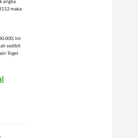
ak angka
u 3152 maka
0.000. Ini
ah sedikit
ain Togel
ui
’