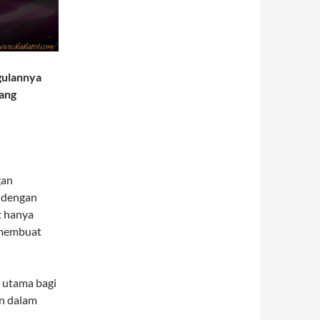
ggulannya
yang
gan
 dengan
t hanya
 membuat
 utama bagi
an dalam