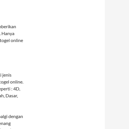
mberikan
e. Hanya
togel online
 jenis
ogel online.
perti : 4D,
ah, Dasar,
algi dengan
menang