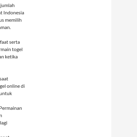
 jumlah
t Indonesia
us memilih
aman.
aat serta
rmain togel
an ketika
saat
el online di
 untuk
 Permainan
n
lagi