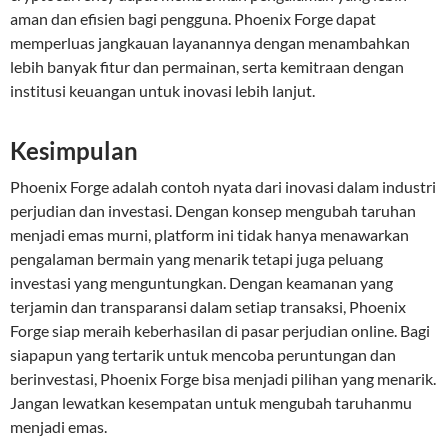
aman dan efisien bagi pengguna. Phoenix Forge dapat
memperluas jangkauan layanannya dengan menambahkan
lebih banyak fitur dan permainan, serta kemitraan dengan
institusi keuangan untuk inovasi lebih lanjut.
Kesimpulan
Phoenix Forge adalah contoh nyata dari inovasi dalam industri
perjudian dan investasi. Dengan konsep mengubah taruhan
menjadi emas murni, platform ini tidak hanya menawarkan
pengalaman bermain yang menarik tetapi juga peluang
investasi yang menguntungkan. Dengan keamanan yang
terjamin dan transparansi dalam setiap transaksi, Phoenix
Forge siap meraih keberhasilan di pasar perjudian online. Bagi
siapapun yang tertarik untuk mencoba peruntungan dan
berinvestasi, Phoenix Forge bisa menjadi pilihan yang menarik.
Jangan lewatkan kesempatan untuk mengubah taruhanmu
menjadi emas.