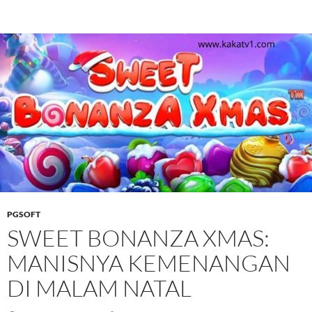
PGSOFT
SWEET BONANZA XMAS:
MANISNYA KEMENANGAN
DI MALAM NATAL