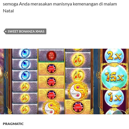
semoga Anda merasakan manisnya kemenangan di malam
Natal
SWEET BONANZA XMAS
PRAGMATIC