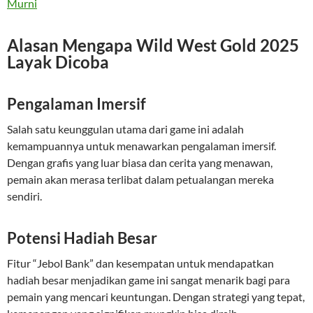
Murni
Alasan Mengapa Wild West Gold 2025
Layak Dicoba
Pengalaman Imersif
Salah satu keunggulan utama dari game ini adalah
kemampuannya untuk menawarkan pengalaman imersif.
Dengan grafis yang luar biasa dan cerita yang menawan,
pemain akan merasa terlibat dalam petualangan mereka
sendiri.
Potensi Hadiah Besar
Fitur “Jebol Bank” dan kesempatan untuk mendapatkan
hadiah besar menjadikan game ini sangat menarik bagi para
pemain yang mencari keuntungan. Dengan strategi yang tepat,