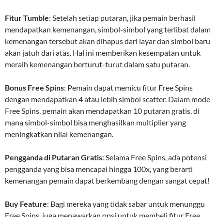
Fitur Tumble
: Setelah setiap putaran, jika pemain berhasil
mendapatkan kemenangan, simbol-simbol yang terlibat dalam
kemenangan tersebut akan dihapus dari layar dan simbol baru
akan jatuh dari atas. Hal ini memberikan kesempatan untuk
meraih kemenangan berturut-turut dalam satu putaran.
Bonus Free Spins
: Pemain dapat memicu fitur Free Spins
dengan mendapatkan 4 atau lebih simbol scatter. Dalam mode
Free Spins, pemain akan mendapatkan 10 putaran gratis, di
mana simbol-simbol bisa menghasilkan multiplier yang
meningkatkan nilai kemenangan.
Pengganda di Putaran Gratis
: Selama Free Spins, ada potensi
pengganda yang bisa mencapai hingga 100x, yang berarti
kemenangan pemain dapat berkembang dengan sangat cepat!
Buy Feature
: Bagi mereka yang tidak sabar untuk menunggu
Free Spins, juga menawarkan opsi untuk membeli fitur Free