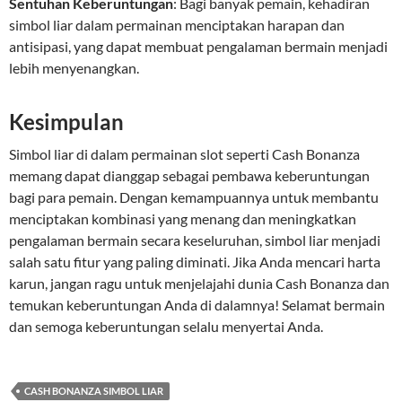
Sentuhan Keberuntungan
: Bagi banyak pemain, kehadiran
simbol liar dalam permainan menciptakan harapan dan
antisipasi, yang dapat membuat pengalaman bermain menjadi
lebih menyenangkan.
Kesimpulan
Simbol liar di dalam permainan slot seperti Cash Bonanza
memang dapat dianggap sebagai pembawa keberuntungan
bagi para pemain. Dengan kemampuannya untuk membantu
menciptakan kombinasi yang menang dan meningkatkan
pengalaman bermain secara keseluruhan, simbol liar menjadi
salah satu fitur yang paling diminati. Jika Anda mencari harta
karun, jangan ragu untuk menjelajahi dunia Cash Bonanza dan
temukan keberuntungan Anda di dalamnya! Selamat bermain
dan semoga keberuntungan selalu menyertai Anda.
CASH BONANZA SIMBOL LIAR