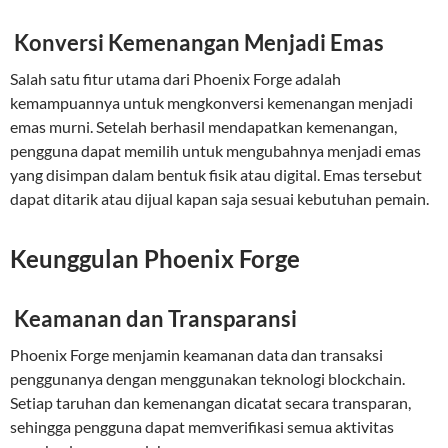
Konversi Kemenangan Menjadi Emas
Salah satu fitur utama dari Phoenix Forge adalah
kemampuannya untuk mengkonversi kemenangan menjadi
emas murni. Setelah berhasil mendapatkan kemenangan,
pengguna dapat memilih untuk mengubahnya menjadi emas
yang disimpan dalam bentuk fisik atau digital. Emas tersebut
dapat ditarik atau dijual kapan saja sesuai kebutuhan pemain.
Keunggulan Phoenix Forge
Keamanan dan Transparansi
Phoenix Forge menjamin keamanan data dan transaksi
penggunanya dengan menggunakan teknologi blockchain.
Setiap taruhan dan kemenangan dicatat secara transparan,
sehingga pengguna dapat memverifikasi semua aktivitas