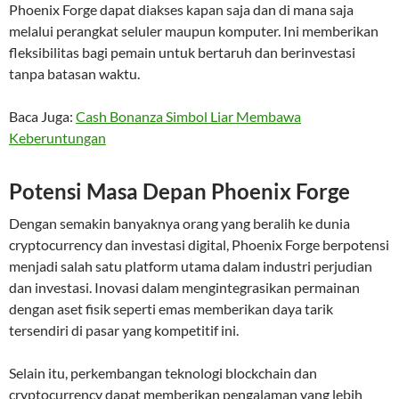
Phoenix Forge dapat diakses kapan saja dan di mana saja
melalui perangkat seluler maupun komputer. Ini memberikan
fleksibilitas bagi pemain untuk bertaruh dan berinvestasi
tanpa batasan waktu.
Baca Juga:
Cash Bonanza Simbol Liar Membawa
Keberuntungan
Potensi Masa Depan Phoenix Forge
Dengan semakin banyaknya orang yang beralih ke dunia
cryptocurrency dan investasi digital, Phoenix Forge berpotensi
menjadi salah satu platform utama dalam industri perjudian
dan investasi. Inovasi dalam mengintegrasikan permainan
dengan aset fisik seperti emas memberikan daya tarik
tersendiri di pasar yang kompetitif ini.
Selain itu, perkembangan teknologi blockchain dan
cryptocurrency dapat memberikan pengalaman yang lebih