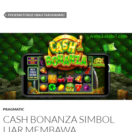
PHOENIX FORGE UBAH TARUHANMU
PRAGMATIC
CASH BONANZA SIMBOL
LIAR MEMBAWA