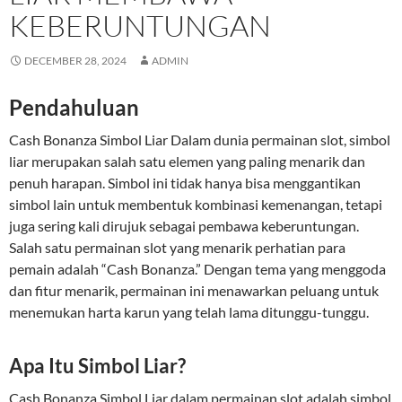
KEBERUNTUNGAN
DECEMBER 28, 2024
ADMIN
Pendahuluan
Cash Bonanza Simbol Liar Dalam dunia permainan slot, simbol
liar merupakan salah satu elemen yang paling menarik dan
penuh harapan. Simbol ini tidak hanya bisa menggantikan
simbol lain untuk membentuk kombinasi kemenangan, tetapi
juga sering kali dirujuk sebagai pembawa keberuntungan.
Salah satu permainan slot yang menarik perhatian para
pemain adalah “Cash Bonanza.” Dengan tema yang menggoda
dan fitur menarik, permainan ini menawarkan peluang untuk
menemukan harta karun yang telah lama ditunggu-tunggu.
Apa Itu Simbol Liar?
Cash Bonanza Simbol Liar dalam permainan slot adalah simbol