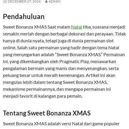
DECEMBER 27, 2024
ADMIN
Pendahuluan
Sweet Bonanza XMAS Saat malam
Natal
tiba, suasana menjadi
semakin meriah dengan berbagai dekorasi dan perayaan. Tidak
hanya di dunia nyata, tetapi juga di dunia permainan slot
online. Salah satu permainan yang hadir dengan tema Natal
yang menyegarkan adalah “Sweet Bonanza XMAS.” Permainan
ini, yang dikembangkan oleh Pragmatic Play, menawarkan
pengalaman bermain yang manis dan menyenangkan, serta
peluang besar untuk meraih kemenangan. Artikel ini akan
mengulas lebih dalam tentang Sweet Bonanza XMAS,
mekanisme permainannya, dan mengapa permainan ini
menjadi favorit di kalangan para pemain.
Tentang Sweet Bonanza XMAS
Sweet Bonanza XMAS adalah versi Natal dari game populer