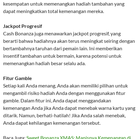
kesempatan untuk memenangkan hadiah tambahan yang
dapat meningkatkan total kemenangan mereka.
Jackpot Progresif
Cash Bonanza juga menawarkan jackpot progresif, yang
berarti bahwa hadiahnya akan terus meningkat seiring dengan
bertambahnya taruhan dari pemain lain. Ini memberikan
insentif tambahan untuk bermain, karena potensi untuk
memenangkan hadiah besar selalu ada.
Fitur Gamble
Setiap kali Anda menang, Anda akan memiliki pilihan untuk
mengambil risiko hadiah Anda dengan menggunakan fitur
gamble. Dalam fitur ini, Anda dapat menggandakan
kemenangan Anda jika Anda dapat menebak warna kartu yang
ditarik. Namun, berhati-hatilah! Jika Anda salah menebak,
Anda dapat kehilangan kemenangan tersebut.
Baca Juga:
Sweet Bonanza XMAS: Manisnya Kemenangan di