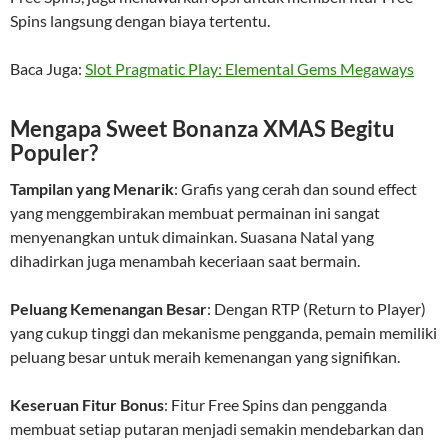
Spins langsung dengan biaya tertentu.
Baca Juga:
Slot Pragmatic Play: Elemental Gems Megaways
Mengapa Sweet Bonanza XMAS Begitu
Populer?
Tampilan yang Menarik
: Grafis yang cerah dan sound effect
yang menggembirakan membuat permainan ini sangat
menyenangkan untuk dimainkan. Suasana Natal yang
dihadirkan juga menambah keceriaan saat bermain.
Peluang Kemenangan Besar
: Dengan RTP (Return to Player)
yang cukup tinggi dan mekanisme pengganda, pemain memiliki
peluang besar untuk meraih kemenangan yang signifikan.
Keseruan Fitur Bonus
: Fitur Free Spins dan pengganda
membuat setiap putaran menjadi semakin mendebarkan dan