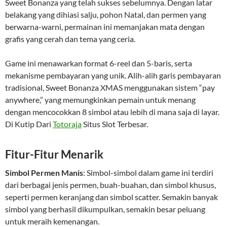
Sweet Bonanza yang telah sukses sebelumnya. Dengan latar
belakang yang dihiasi salju, pohon Natal, dan permen yang
berwarna-warni, permainan ini memanjakan mata dengan
grafis yang cerah dan tema yang ceria.
Game ini menawarkan format 6-reel dan 5-baris, serta
mekanisme pembayaran yang unik. Alih-alih garis pembayaran
tradisional, Sweet Bonanza XMAS menggunakan sistem “pay
anywhere,” yang memungkinkan pemain untuk menang
dengan mencocokkan 8 simbol atau lebih di mana saja di layar.
Di Kutip Dari
Totoraja
Situs Slot Terbesar.
Fitur-Fitur Menarik
Simbol Permen Manis
: Simbol-simbol dalam game ini terdiri
dari berbagai jenis permen, buah-buahan, dan simbol khusus,
seperti permen keranjang dan simbol scatter. Semakin banyak
simbol yang berhasil dikumpulkan, semakin besar peluang
untuk meraih kemenangan.