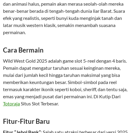
dan animasi halus, pemain akan merasa seolah-olah mereka
benar-benar berada di tengah-tengah dunia liar Barat. Suara
efek yang realistis, seperti bunyi kuda menginjak tanah dan
latar musik western klasik, semakin menambah suasana
permainan.
Cara Bermain
Wild West Gold 2025 adalah game slot 5-reel dengan 4 baris.
Pemain dapat mengatur taruhan sesuai keinginan mereka,
mulai dari jumlah kecil hingga taruhan maksimal yang bisa
memberikan keuntungan besar. Simbol-simbol pada reel
termasuk karakter ikonik seperti koboi, sheriff, dan tentu saja,
emas yang menjadi pusat dari permainan ini. Di Kutip Dari
Totoraja
Situs Slot Terbesar.
Fitur-Fitur Baru
Fitur “Jebol Bank”
: Salah satu atraksi terbesar dari versi 2025