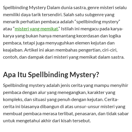
Spellbinding Mystery Dalam dunia sastra, genre misteri selalu
memiliki daya tarik tersendiri. Salah satu subgenre yang
menarik perhatian pembaca adalah “spellbinding mystery”
atau “
misteri yang memikat
.” Istilah ini mengacu pada karya-
karya yang bukan hanya menantang kecerdasan dan logika
pembaca, tetapi juga menyuguhkan elemen kejutan dan
keajaiban. Artikel ini akan membahas pengertian, ciri-ciri,
contoh, dan dampak dari misteri yang memikat dalam sastra.
Apa Itu Spellbinding Mystery?
Spellbinding mystery adalah jenis cerita yang mampu menyihir
pembaca dengan alur yang menegangkan, karakter yang
kompleks, dan situasi yang penuh dengan kejutan. Cerita-
cerita ini biasanya dibangun di atas unsur-unsur misteri yang
membuat pembaca merasa terlibat, penasaran, dan tidak sabar
untuk mengetahui akhir dari kisah tersebut.