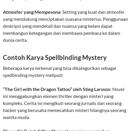
Atmosfer yang Mempesona
: Setting yang kuat dan atmosfer
yang mendukung menciptakan suasana misterius. Penggunaan
deskripsi yang mendetail dan nuansa yang kelam dapat
membangun ketegangan dan membawa pembaca ke dalam
dunia cerita.
Contoh Karya Spellbinding Mystery
Beberapa karya terkenal yang bisa dikategorikan sebagai
spellbinding mystery meliputi:
“The Girl with the Dragon Tattoo” oleh Stieg Larsson
: Novel
ini menggabungkan elemen thriller dengan misteri yang
kompleks. Cerita ini mengikuti seorang jurnalis dan seorang
hacker yang berusaha memecahkan misteri hilangnya seorang
wanita muda.