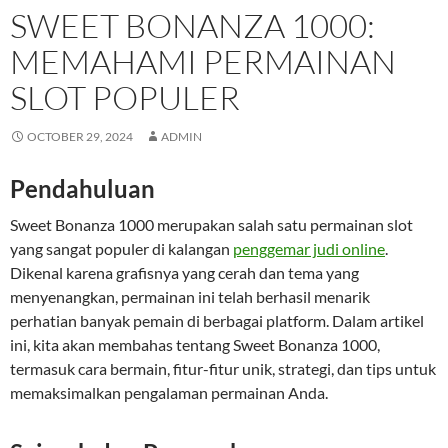
SWEET BONANZA 1000:
MEMAHAMI PERMAINAN
SLOT POPULER
OCTOBER 29, 2024
ADMIN
Pendahuluan
Sweet Bonanza 1000 merupakan salah satu permainan slot
yang sangat populer di kalangan
penggemar judi online
.
Dikenal karena grafisnya yang cerah dan tema yang
menyenangkan, permainan ini telah berhasil menarik
perhatian banyak pemain di berbagai platform. Dalam artikel
ini, kita akan membahas tentang Sweet Bonanza 1000,
termasuk cara bermain, fitur-fitur unik, strategi, dan tips untuk
memaksimalkan pengalaman permainan Anda.