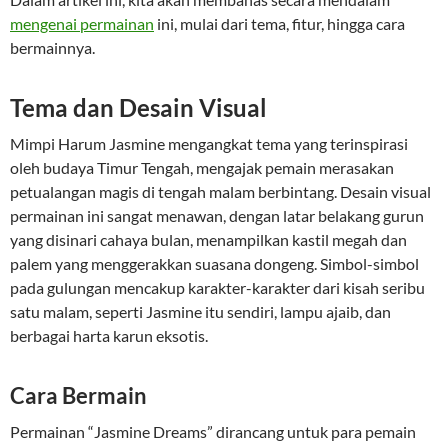
mengenai permainan
ini, mulai dari tema, fitur, hingga cara
bermainnya.
Tema dan Desain Visual
Mimpi Harum Jasmine mengangkat tema yang terinspirasi
oleh budaya Timur Tengah, mengajak pemain merasakan
petualangan magis di tengah malam berbintang. Desain visual
permainan ini sangat menawan, dengan latar belakang gurun
yang disinari cahaya bulan, menampilkan kastil megah dan
palem yang menggerakkan suasana dongeng. Simbol-simbol
pada gulungan mencakup karakter-karakter dari kisah seribu
satu malam, seperti Jasmine itu sendiri, lampu ajaib, dan
berbagai harta karun eksotis.
Cara Bermain
Permainan “Jasmine Dreams” dirancang untuk para pemain