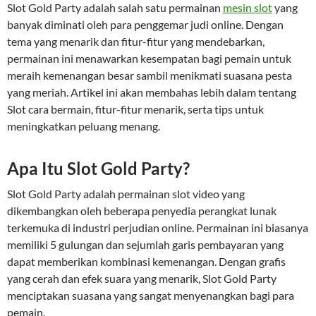
Slot Gold Party adalah salah satu permainan
mesin slot
yang
banyak diminati oleh para penggemar judi online. Dengan
tema yang menarik dan fitur-fitur yang mendebarkan,
permainan ini menawarkan kesempatan bagi pemain untuk
meraih kemenangan besar sambil menikmati suasana pesta
yang meriah. Artikel ini akan membahas lebih dalam tentang
Slot cara bermain, fitur-fitur menarik, serta tips untuk
meningkatkan peluang menang.
Apa Itu Slot Gold Party?
Slot Gold Party adalah permainan slot video yang
dikembangkan oleh beberapa penyedia perangkat lunak
terkemuka di industri perjudian online. Permainan ini biasanya
memiliki 5 gulungan dan sejumlah garis pembayaran yang
dapat memberikan kombinasi kemenangan. Dengan grafis
yang cerah dan efek suara yang menarik, Slot Gold Party
menciptakan suasana yang sangat menyenangkan bagi para
pemain.