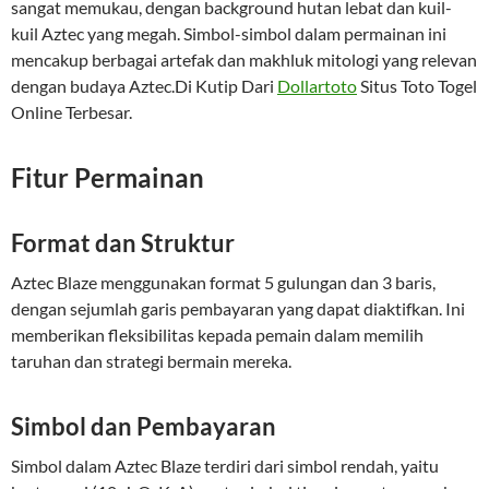
sangat memukau, dengan background hutan lebat dan kuil-
kuil Aztec yang megah. Simbol-simbol dalam permainan ini
mencakup berbagai artefak dan makhluk mitologi yang relevan
dengan budaya Aztec.Di Kutip Dari
Dollartoto
Situs Toto Togel
Online Terbesar.
Fitur Permainan
Format dan Struktur
Aztec Blaze menggunakan format 5 gulungan dan 3 baris,
dengan sejumlah garis pembayaran yang dapat diaktifkan. Ini
memberikan fleksibilitas kepada pemain dalam memilih
taruhan dan strategi bermain mereka.
Simbol dan Pembayaran
Simbol dalam Aztec Blaze terdiri dari simbol rendah, yaitu