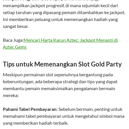
menampilkan jackpot progresif, di mana sejumlah kecil dari
setiap taruhan yang dipasang pemain ditambahkan ke jackpot.
Ini memberikan peluang untuk memenangkan hadiah yang
sangat besar.
Baca Juga:
Mencari Harta Karun Aztec: Jackpot Menanti di
Aztec Gems
Tips untuk Memenangkan Slot Gold Party
Meskipun permainan slot sepenuhnya bergantung pada
keberuntungan, ada beberapa strategi dan tips yang dapat
membantu pemain memaksimalkan pengalaman bermain
mereka:
Pahami Tabel Pembayaran
: Sebelum bermain, penting untuk
memahami tabel pembayaran untuk mengetahui simbol mana
yang memberikan hadiah terbaik.