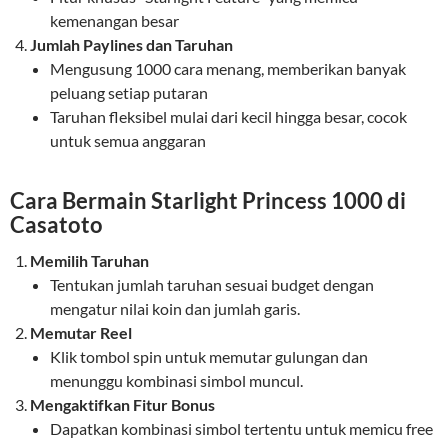
kemenangan besar
Jumlah Paylines dan Taruhan
Mengusung 1000 cara menang, memberikan banyak
peluang setiap putaran
Taruhan fleksibel mulai dari kecil hingga besar, cocok
untuk semua anggaran
Cara Bermain Starlight Princess 1000 di
Casatoto
Memilih Taruhan
Tentukan jumlah taruhan sesuai budget dengan
mengatur nilai koin dan jumlah garis.
Memutar Reel
Klik tombol spin untuk memutar gulungan dan
menunggu kombinasi simbol muncul.
Mengaktifkan Fitur Bonus
Dapatkan kombinasi simbol tertentu untuk memicu free