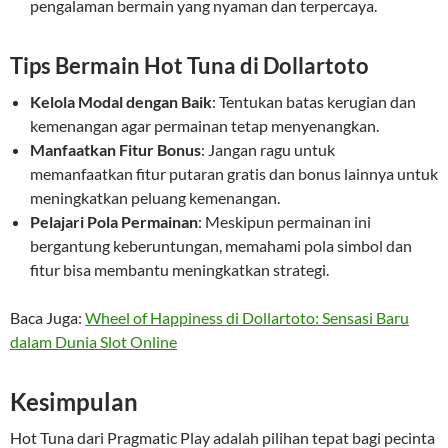
pengalaman bermain yang nyaman dan terpercaya.
Tips Bermain Hot Tuna di Dollartoto
Kelola Modal dengan Baik
: Tentukan batas kerugian dan
kemenangan agar permainan tetap menyenangkan.
Manfaatkan Fitur Bonus
: Jangan ragu untuk
memanfaatkan fitur putaran gratis dan bonus lainnya untuk
meningkatkan peluang kemenangan.
Pelajari Pola Permainan
: Meskipun permainan ini
bergantung keberuntungan, memahami pola simbol dan
fitur bisa membantu meningkatkan strategi.
Baca Juga:
Wheel of Happiness di Dollartoto: Sensasi Baru
dalam Dunia Slot Online
Kesimpulan
Hot Tuna dari Pragmatic Play adalah pilihan tepat bagi pecinta