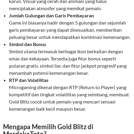
karun. Visual yang cerah dan animasi yang halus
menciptakan atmosfer yang memikat pemain.
Jumlah Gulungan dan Garis Pembayaran
Game ini biasanya hadir dengan 5 gulungan dan sejumlah
garis pembayaran yang dapat disesuaikan, memberikan
peluang besar untuk mendapatkan kombinasi kemenangan.
Simbol dan Bonus
Simbol utama termasuk berbagai ikon berkaitan dengan
emas dan kekayaan. Tersedia juga fitur bonus seperti
putaran gratis, simbol liar, dan fitur jackpot progresif yang
menambah potensi kemenangan besar.
RTP dan Volatilitas
Microgaming dikenal dengan RTP (Return to Player) yang
kompetitif dan tingkat volatilitas yang seimbang, membuat
Gold Blitz cocok untuk pemain yang mencari sensasi
kemenangan baik kecil maupun besar.
Mengapa Memilih Gold Blitz di
MerdekaToto?