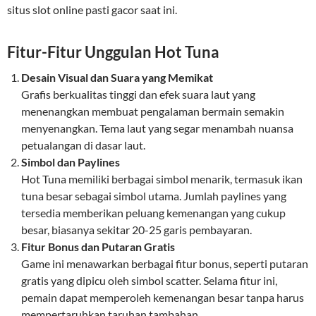
situs slot online pasti gacor saat ini.
Fitur-Fitur Unggulan Hot Tuna
Desain Visual dan Suara yang Memikat
Grafis berkualitas tinggi dan efek suara laut yang
menenangkan membuat pengalaman bermain semakin
menyenangkan. Tema laut yang segar menambah nuansa
petualangan di dasar laut.
Simbol dan Paylines
Hot Tuna memiliki berbagai simbol menarik, termasuk ikan
tuna besar sebagai simbol utama. Jumlah paylines yang
tersedia memberikan peluang kemenangan yang cukup
besar, biasanya sekitar 20-25 garis pembayaran.
Fitur Bonus dan Putaran Gratis
Game ini menawarkan berbagai fitur bonus, seperti putaran
gratis yang dipicu oleh simbol scatter. Selama fitur ini,
pemain dapat memperoleh kemenangan besar tanpa harus
mempertaruhkan taruhan tambahan.