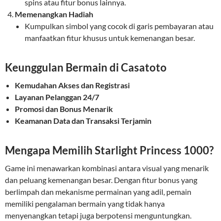
spins atau fitur bonus lainnya.
Memenangkan Hadiah
Kumpulkan simbol yang cocok di garis pembayaran atau
manfaatkan fitur khusus untuk kemenangan besar.
Keunggulan Bermain di Casatoto
Kemudahan Akses dan Registrasi
Layanan Pelanggan 24/7
Promosi dan Bonus Menarik
Keamanan Data dan Transaksi Terjamin
Mengapa Memilih Starlight Princess 1000?
Game ini menawarkan kombinasi antara visual yang menarik
dan peluang kemenangan besar. Dengan fitur bonus yang
berlimpah dan mekanisme permainan yang adil, pemain
memiliki pengalaman bermain yang tidak hanya
menyenangkan tetapi juga berpotensi menguntungkan.