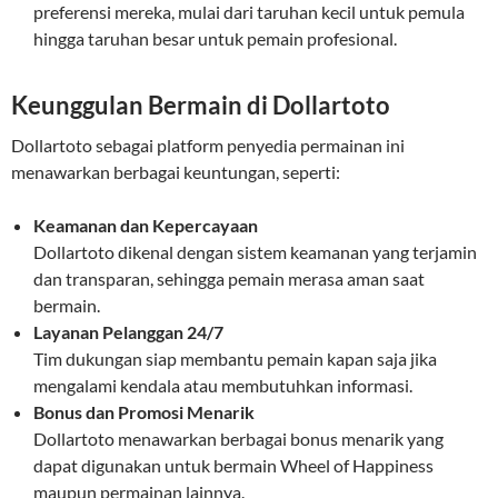
preferensi mereka, mulai dari taruhan kecil untuk pemula
hingga taruhan besar untuk pemain profesional.
Keunggulan Bermain di Dollartoto
Dollartoto sebagai platform penyedia permainan ini
menawarkan berbagai keuntungan, seperti:
Keamanan dan Kepercayaan
Dollartoto dikenal dengan sistem keamanan yang terjamin
dan transparan, sehingga pemain merasa aman saat
bermain.
Layanan Pelanggan 24/7
Tim dukungan siap membantu pemain kapan saja jika
mengalami kendala atau membutuhkan informasi.
Bonus dan Promosi Menarik
Dollartoto menawarkan berbagai bonus menarik yang
dapat digunakan untuk bermain Wheel of Happiness
maupun permainan lainnya.