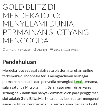
GOLD BLITZ DI
MERDEKATOTO:
MENYELAMI DUNIA
PERMAINAN SLOT YANG
MENGGODA
JANUARY 19, 2026
ADMIN
LEAVE A COMMENT
Pendahuluan
MerdekaToto sebagai salah satu platform taruhan online
terkemuka di Indonesia terus menghadirkan berbagai
permainan menarik dari penyedia perangkat
lunak
ternama,
salah satunya Microgaming. Salah satu permainan yang
sedang naik daun dan banyak diminati oleh para penggemar
slot adalah
Gold Blitz
. Mari kita bahas lebih dalam mengenai
game ini, fitur-fitur menariknya, serta alasan mengapa Gold