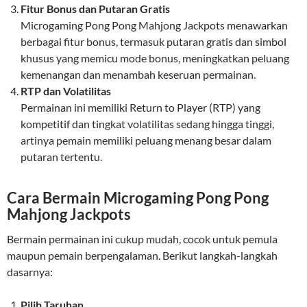
Fitur Bonus dan Putaran Gratis
Microgaming Pong Pong Mahjong Jackpots menawarkan
berbagai fitur bonus, termasuk putaran gratis dan simbol
khusus yang memicu mode bonus, meningkatkan peluang
kemenangan dan menambah keseruan permainan.
RTP dan Volatilitas
Permainan ini memiliki Return to Player (RTP) yang
kompetitif dan tingkat volatilitas sedang hingga tinggi,
artinya pemain memiliki peluang menang besar dalam
putaran tertentu.
Cara Bermain Microgaming Pong Pong
Mahjong Jackpots
Bermain permainan ini cukup mudah, cocok untuk pemula
maupun pemain berpengalaman. Berikut langkah-langkah
dasarnya:
Pilih Taruhan