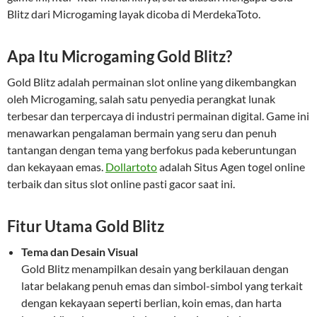
Blitz dari Microgaming layak dicoba di MerdekaToto.
Apa Itu Microgaming Gold Blitz?
Gold Blitz adalah permainan slot online yang dikembangkan
oleh Microgaming, salah satu penyedia perangkat lunak
terbesar dan terpercaya di industri permainan digital. Game ini
menawarkan pengalaman bermain yang seru dan penuh
tantangan dengan tema yang berfokus pada keberuntungan
dan kekayaan emas.
Dollartoto
adalah Situs Agen togel online
terbaik dan situs slot online pasti gacor saat ini.
Fitur Utama Gold Blitz
Tema dan Desain Visual
Gold Blitz menampilkan desain yang berkilauan dengan
latar belakang penuh emas dan simbol-simbol yang terkait
dengan kekayaan seperti berlian, koin emas, dan harta