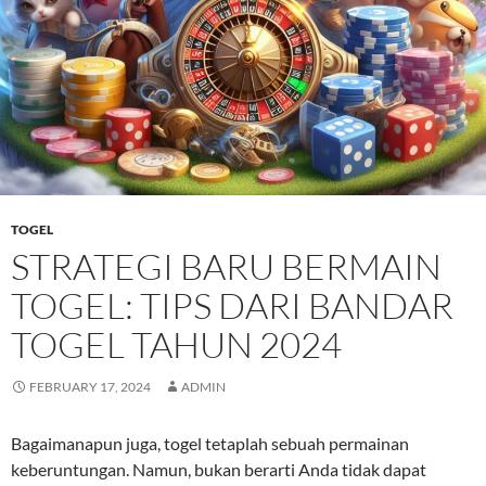
TOGEL
STRATEGI BARU BERMAIN
TOGEL: TIPS DARI BANDAR
TOGEL TAHUN 2024
FEBRUARY 17, 2024
ADMIN
Bagaimanapun juga, togel tetaplah sebuah permainan
keberuntungan. Namun, bukan berarti Anda tidak dapat