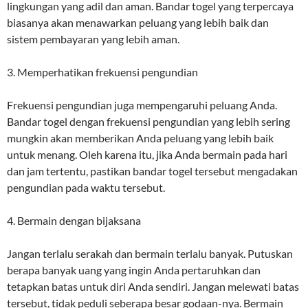
lingkungan yang adil dan aman. Bandar togel yang terpercaya
biasanya akan menawarkan peluang yang lebih baik dan
sistem pembayaran yang lebih aman.
3. Memperhatikan frekuensi pengundian
Frekuensi pengundian juga mempengaruhi peluang Anda.
Bandar togel dengan frekuensi pengundian yang lebih sering
mungkin akan memberikan Anda peluang yang lebih baik
untuk menang. Oleh karena itu, jika Anda bermain pada hari
dan jam tertentu, pastikan bandar togel tersebut mengadakan
pengundian pada waktu tersebut.
4. Bermain dengan bijaksana
Jangan terlalu serakah dan bermain terlalu banyak. Putuskan
berapa banyak uang yang ingin Anda pertaruhkan dan
tetapkan batas untuk diri Anda sendiri. Jangan melewati batas
tersebut, tidak peduli seberapa besar godaan-nya. Bermain