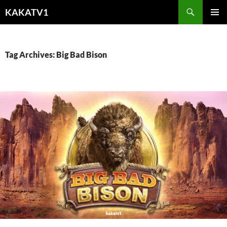
Skip
KAKATV1
to
PRIMAR
content
MENU
Tag Archives: Big Bad Bison