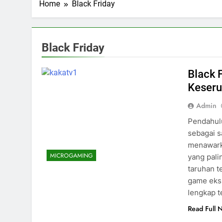
Home
Black Friday
7 Months Ago
Gold Blitz di Mer
7 Months Ago
Pong Pong Mahjong
Black Friday
7 Months Ago
NetEnt Reel Rush 
Black 
7 Months Ago
Keseru
Tiger Dance di Dol
Admin
7 Months Ago
Christmas Tree of
Pendahulu
7 Months Ago
sebagai s
Lucky Horse dari 
menawarka
MICROGAMING
7 Months Ago
yang pali
Menyelami Keasyika
taruhan t
game eksk
7 Months Ago
lengkap 
Read Full 