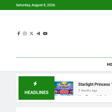
Skip
Saturday, August 8, 2026
to
content
H
Starlight Princes
7 Months Ago
HEADLINES
Hot Tuna di Dollar
7 Months Ago
Wheel of Happiness