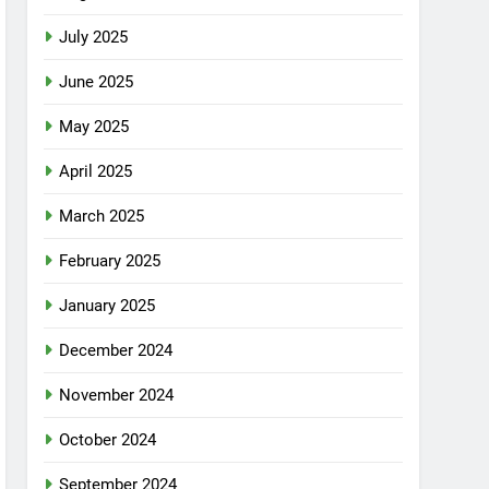
July 2025
June 2025
May 2025
April 2025
March 2025
February 2025
January 2025
December 2024
November 2024
October 2024
September 2024