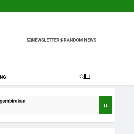
NEWSLETTER
RANDOM NEWS
ING
nggembirakan