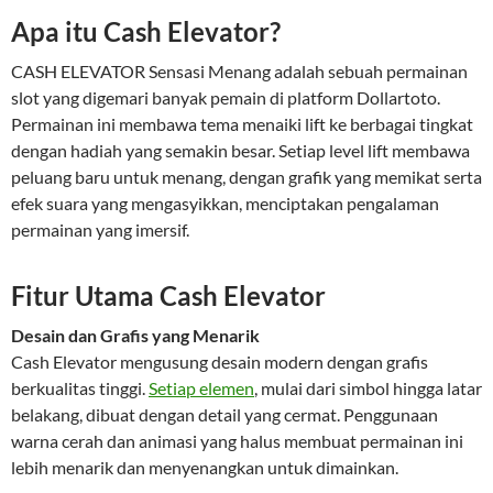
Apa itu Cash Elevator?
CASH ELEVATOR Sensasi Menang adalah sebuah permainan
slot yang digemari banyak pemain di platform Dollartoto.
Permainan ini membawa tema menaiki lift ke berbagai tingkat
dengan hadiah yang semakin besar. Setiap level lift membawa
peluang baru untuk menang, dengan grafik yang memikat serta
efek suara yang mengasyikkan, menciptakan pengalaman
permainan yang imersif.
Fitur Utama Cash Elevator
Desain dan Grafis yang Menarik
Cash Elevator mengusung desain modern dengan grafis
berkualitas tinggi.
Setiap elemen
, mulai dari simbol hingga latar
belakang, dibuat dengan detail yang cermat. Penggunaan
warna cerah dan animasi yang halus membuat permainan ini
lebih menarik dan menyenangkan untuk dimainkan.