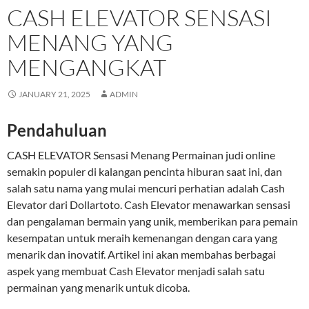
CASH ELEVATOR SENSASI
MENANG YANG
MENGANGKAT
JANUARY 21, 2025
ADMIN
Pendahuluan
CASH ELEVATOR Sensasi Menang Permainan judi online
semakin populer di kalangan pencinta hiburan saat ini, dan
salah satu nama yang mulai mencuri perhatian adalah Cash
Elevator dari Dollartoto. Cash Elevator menawarkan sensasi
dan pengalaman bermain yang unik, memberikan para pemain
kesempatan untuk meraih kemenangan dengan cara yang
menarik dan inovatif. Artikel ini akan membahas berbagai
aspek yang membuat Cash Elevator menjadi salah satu
permainan yang menarik untuk dicoba.