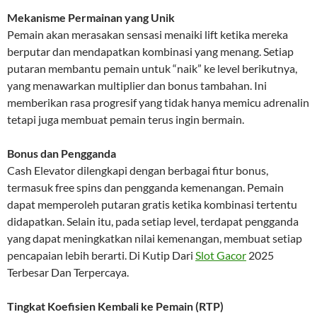
Mekanisme Permainan yang Unik
Pemain akan merasakan sensasi menaiki lift ketika mereka
berputar dan mendapatkan kombinasi yang menang. Setiap
putaran membantu pemain untuk “naik” ke level berikutnya,
yang menawarkan multiplier dan bonus tambahan. Ini
memberikan rasa progresif yang tidak hanya memicu adrenalin
tetapi juga membuat pemain terus ingin bermain.
Bonus dan Pengganda
Cash Elevator dilengkapi dengan berbagai fitur bonus,
termasuk free spins dan pengganda kemenangan. Pemain
dapat memperoleh putaran gratis ketika kombinasi tertentu
didapatkan. Selain itu, pada setiap level, terdapat pengganda
yang dapat meningkatkan nilai kemenangan, membuat setiap
pencapaian lebih berarti. Di Kutip Dari
Slot Gacor
2025
Terbesar Dan Terpercaya.
Tingkat Koefisien Kembali ke Pemain (RTP)