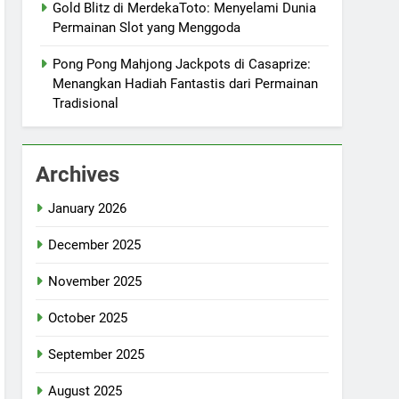
Gold Blitz di MerdekaToto: Menyelami Dunia
Permainan Slot yang Menggoda
Pong Pong Mahjong Jackpots di Casaprize:
Menangkan Hadiah Fantastis dari Permainan
Tradisional
Archives
January 2026
December 2025
November 2025
October 2025
September 2025
August 2025