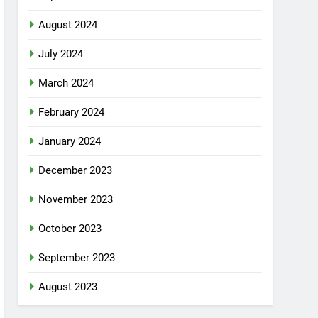
August 2024
July 2024
March 2024
February 2024
January 2024
December 2023
November 2023
October 2023
September 2023
August 2023