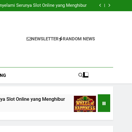
satoto: Menyelami Keajaiban Slot Online yang
Menggembirakan
enyelami Serunya Slot Online yang Menghibur
rtoto: Sensasi Baru dalam Dunia Slot Online
aToto: Menyelami Dunia Permainan Slot yang
Menggoda
satoto: Menyelami Keajaiban Slot Online yang
Menggembirakan
enyelami Serunya Slot Online yang Menghibur
rtoto: Sensasi Baru dalam Dunia Slot Online
aToto: Menyelami Dunia Permainan Slot yang
NEWSLETTER
RANDOM NEWS
Menggoda
ING
Online yang Menghibur
Wheel of Happiness di D
7 Months Ago