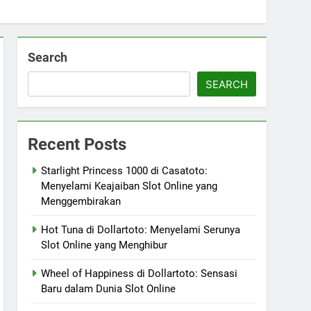
Search
SEARCH
Recent Posts
Starlight Princess 1000 di Casatoto:
Menyelami Keajaiban Slot Online yang
Menggembirakan
Hot Tuna di Dollartoto: Menyelami Serunya
Slot Online yang Menghibur
Wheel of Happiness di Dollartoto: Sensasi
Baru dalam Dunia Slot Online