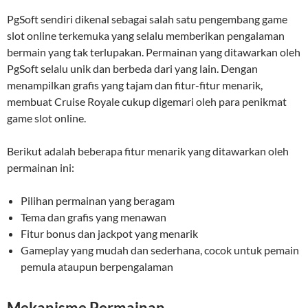
PgSoft sendiri dikenal sebagai salah satu pengembang game
slot online terkemuka yang selalu memberikan pengalaman
bermain yang tak terlupakan. Permainan yang ditawarkan oleh
PgSoft selalu unik dan berbeda dari yang lain. Dengan
menampilkan grafis yang tajam dan fitur-fitur menarik,
membuat Cruise Royale cukup digemari oleh para penikmat
game slot online.
Berikut adalah beberapa fitur menarik yang ditawarkan oleh
permainan ini:
Pilihan permainan yang beragam
Tema dan grafis yang menawan
Fitur bonus dan jackpot yang menarik
Gameplay yang mudah dan sederhana, cocok untuk pemain
pemula ataupun berpengalaman
Mekanisme Permainan