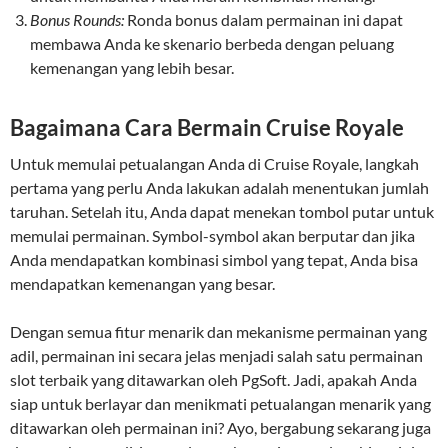
Bonus Rounds:
Ronda bonus dalam permainan ini dapat
membawa Anda ke skenario berbeda dengan peluang
kemenangan yang lebih besar.
Bagaimana Cara Bermain Cruise Royale
Untuk memulai petualangan Anda di Cruise Royale, langkah
pertama yang perlu Anda lakukan adalah menentukan jumlah
taruhan. Setelah itu, Anda dapat menekan tombol putar untuk
memulai permainan. Symbol-symbol akan berputar dan jika
Anda mendapatkan kombinasi simbol yang tepat, Anda bisa
mendapatkan kemenangan yang besar.
Dengan semua fitur menarik dan mekanisme permainan yang
adil, permainan ini secara jelas menjadi salah satu permainan
slot terbaik yang ditawarkan oleh PgSoft. Jadi, apakah Anda
siap untuk berlayar dan menikmati petualangan menarik yang
ditawarkan oleh permainan ini? Ayo, bergabung sekarang juga