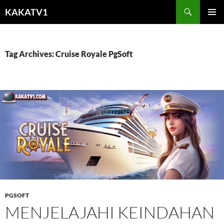
Skip
KAKATV1
to
PRIMAR
content
MENU
Tag Archives: Cruise Royale PgSoft
PGSOFT
MENJELAJAHI KEINDAHAN