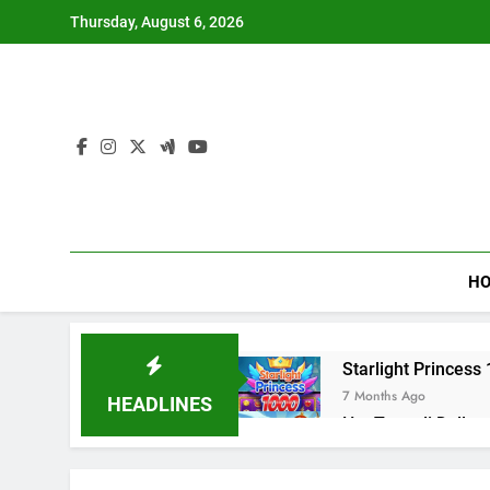
Skip
Thursday, August 6, 2026
to
content
H
Starlight Princes
7 Months Ago
HEADLINES
Hot Tuna di Dollar
7 Months Ago
Wheel of Happiness