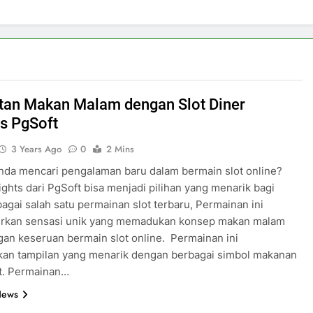
dekaToto: Menyelami Dunia Permainan Slot yang Menggoda
 Jackpots di Casaprize: Menangkan Hadiah Fantastis dari Pe
XXXtreme di Casatoto: Inovasi dan Hiburan Tanpa Batas
tan Makan Malam dengan Slot Diner
ts PgSoft
lartoto: Menghadirkan Sensasi Meski Berbasis Slot Online
3 Years Ago
0
2 Mins
 Wonders di Totowayang: Pengalaman Menarik di Musim Natal
da mencari pengalaman baru dalam bermain slot online?
ights dari PgSoft bisa menjadi pilihan yang menarik bagi
Spadegaming di Casaprize: Sensasi Menunggang Kuda Berunt
agai salah satu permainan slot terbaru, Permainan ini
rkan sensasi unik yang memadukan konsep makan malam
n Permainan Slot Tanked dari Nolimit City di Casatoto
gan keseruan bermain slot online. Permainan ini
an tampilan yang menarik dengan berbagai simbol makanan
at. Permainan…
News