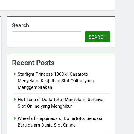
Search
rmainan Tradisional
SEARCH
Recent Posts
Starlight Princess 1000 di Casatoto:
Menyelami Keajaiban Slot Online yang
ung
Menggembirakan
Hot Tuna di Dollartoto: Menyelami Serunya
Slot Online yang Menghibur
Wheel of Happiness di Dollartoto: Sensasi
Baru dalam Dunia Slot Online