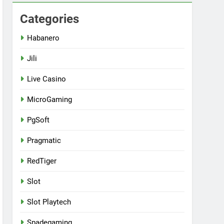
Categories
Habanero
Jili
Live Casino
MicroGaming
PgSoft
Pragmatic
RedTiger
Slot
Slot Playtech
Spadegaming