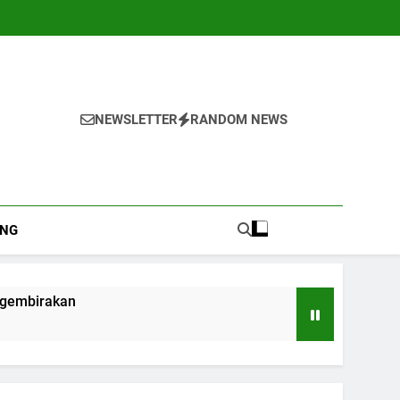
NEWSLETTER
RANDOM NEWS
ING
nggembirakan