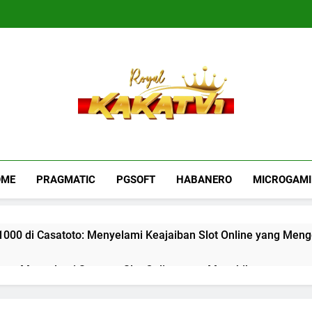
KAKATV1
BERITA SLOT ONLINE TERLENGKAP
OME
PRAGMATIC
PGSOFT
HABANERO
MICROGAM
s 1000 di Casatoto: Menyelami Keajaiban Slot Online yang Me
toto: Menyelami Serunya Slot Online yang Menghibur
 di Dollartoto: Sensasi Baru dalam Dunia Slot Online