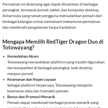
Permainan ini dirancang agar dapat dimainkan di berbagai
perangkat, termasuk ponsel, tablet, dan komputer desktop.
Antarmuka yang ramah pengguna memudahkan pemain dari
berbagai kalangan untuk memahami mekanisme permainan
dan menikmati pengalaman tanpa hambatan.
Mengapa Memilih RedTiger Dragon Duo di
Totowayang?
Kemudahan Akses
Totowayang menyediakan platform yang mudah digunakan
dan kompatibel di berbagai perangkat, baik desktop
maupun ponsel.
Keamanan dan Kepercayaan
Sebagai platform terpercaya, Totowayang menjamin
keamanan data dan transaksi pemain.
Bonus dan Promosi Menarik
Pemain dapat menikmati berbagai promo menarik yang