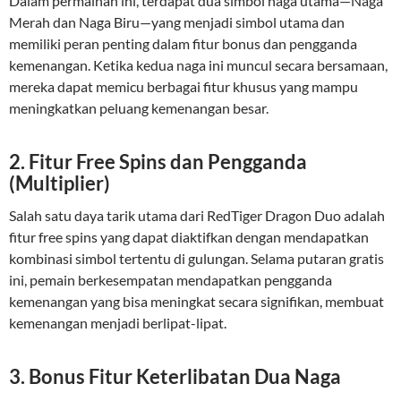
Dalam permainan ini, terdapat dua simbol naga utama—Naga
Merah dan Naga Biru—yang menjadi simbol utama dan
memiliki peran penting dalam fitur bonus dan pengganda
kemenangan. Ketika kedua naga ini muncul secara bersamaan,
mereka dapat memicu berbagai fitur khusus yang mampu
meningkatkan peluang kemenangan besar.
2. Fitur Free Spins dan Pengganda
(Multiplier)
Salah satu daya tarik utama dari RedTiger Dragon Duo adalah
fitur free spins yang dapat diaktifkan dengan mendapatkan
kombinasi simbol tertentu di gulungan. Selama putaran gratis
ini, pemain berkesempatan mendapatkan pengganda
kemenangan yang bisa meningkat secara signifikan, membuat
kemenangan menjadi berlipat-lipat.
3. Bonus Fitur Keterlibatan Dua Naga