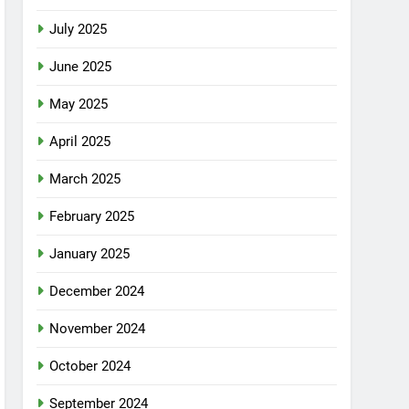
July 2025
June 2025
May 2025
April 2025
March 2025
February 2025
January 2025
December 2024
November 2024
October 2024
September 2024