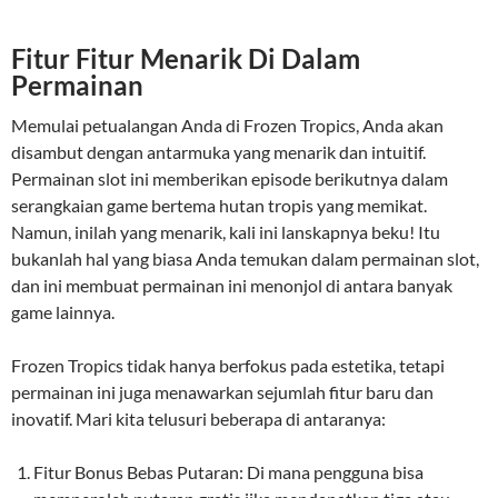
Fitur Fitur Menarik Di Dalam
Permainan
Memulai petualangan Anda di Frozen Tropics, Anda akan
disambut dengan antarmuka yang menarik dan intuitif.
Permainan slot ini memberikan episode berikutnya dalam
serangkaian game bertema hutan tropis yang memikat.
Namun, inilah yang menarik, kali ini lanskapnya beku! Itu
bukanlah hal yang biasa Anda temukan dalam permainan slot,
dan ini membuat permainan ini menonjol di antara banyak
game lainnya.
Frozen Tropics tidak hanya berfokus pada estetika, tetapi
permainan ini juga menawarkan sejumlah fitur baru dan
inovatif. Mari kita telusuri beberapa di antaranya:
Fitur Bonus Bebas Putaran: Di mana pengguna bisa