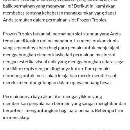
balik permainan yang menawan ini? Berikut ini kami akan
membahas tentang kehebatan mengagumkan yang dapat
Anda temukan dalam permainan slot Frozen Tropics.
Frozen Tropics bukanlah permainan slot standar yang Anda
temukan di kasino online manapun. Itu menciptakan dunia
yang sepenuhnya baru bagi para pemain untuk menjelajahi,
menggabungkan elemen klasik dari permainan mesin slot
dengan estetika visual unik yang menggabungkan udara segar
dari iklim tropis dengan dinginnya kutub. Para pemain
diundang untuk merasakan keajaiban mereka sendiri saat
mereka memutar gulungan dalam upaya menang besar.
Permainannya kaya akan fitur mengasyikkan yang
memberikan pengalaman bermain yang sangat menghibur dan
berpotensi menguntungkan bagi para pemain. Beberapa fitur
ini mencakup: