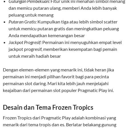
Gulungan Pembekuan:
Fitur unik ini menahan simbol menang
dan memicu putaran ulang, memberi Anda lebih banyak
peluang untuk menang
Putaran Gratis:
Kumpulkan tiga atau lebih simbol scatter
untuk memicu putaran gratis dan meningkatkan peluang
Anda mendapatkan kemenangan besar
Jackpot Progresif:
Permainan ini menyuguhkan empat level
jackpot progresif, memberikan kesempatan bagi pemain
untuk meraih hadiah besar
Dengan elemen-elemen yang menarik ini, tidak heran jika
permainan ini menjadi pilihan favorit bagi para pecinta
permainan slot daring. Mari kita lebih jauh menjelajahi
keajaiban dari permainan slot populer Pragmatic Play ini.
Desain dan Tema Frozen Tropics
Frozen Tropics dari Pragmatic Play adalah kombinasi yang
menarik dari tema tropis dan es. Berlatar belakang gunung