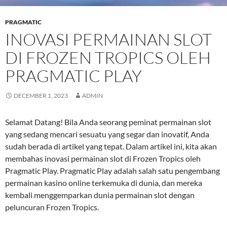
PRAGMATIC
INOVASI PERMAINAN SLOT
DI FROZEN TROPICS OLEH
PRAGMATIC PLAY
DECEMBER 1, 2023
ADMIN
Selamat Datang! Bila Anda seorang peminat permainan slot
yang sedang mencari sesuatu yang segar dan inovatif, Anda
sudah berada di artikel yang tepat. Dalam artikel ini, kita akan
membahas inovasi permainan slot di Frozen Tropics oleh
Pragmatic Play. Pragmatic Play adalah salah satu pengembang
permainan kasino online terkemuka di dunia, dan mereka
kembali menggemparkan dunia permainan slot dengan
peluncuran Frozen Tropics.