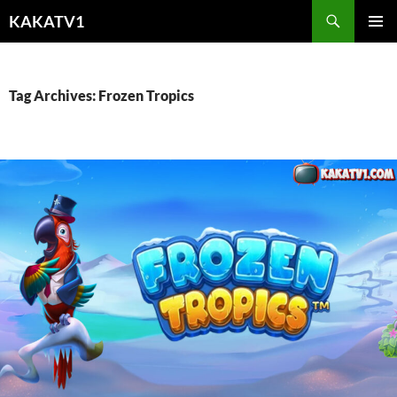
Skip
KAKATV1
to
PRIMAR
content
MENU
Tag Archives: Frozen Tropics