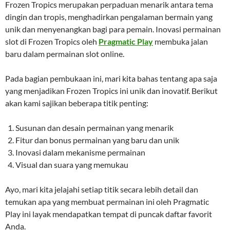
Frozen Tropics merupakan perpaduan menarik antara tema
dingin dan tropis, menghadirkan pengalaman bermain yang
unik dan menyenangkan bagi para pemain. Inovasi permainan
slot di Frozen Tropics oleh
Pragmatic Play
membuka jalan
baru dalam permainan slot online.
Pada bagian pembukaan ini, mari kita bahas tentang apa saja
yang menjadikan Frozen Tropics ini unik dan inovatif. Berikut
akan kami sajikan beberapa titik penting:
Susunan dan desain permainan yang menarik
Fitur dan bonus permainan yang baru dan unik
Inovasi dalam mekanisme permainan
Visual dan suara yang memukau
Ayo, mari kita jelajahi setiap titik secara lebih detail dan
temukan apa yang membuat permainan ini oleh Pragmatic
Play ini layak mendapatkan tempat di puncak daftar favorit
Anda.