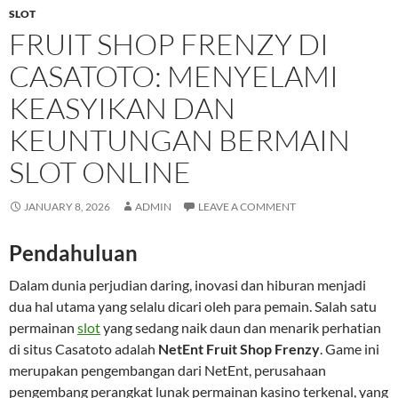
SLOT
FRUIT SHOP FRENZY DI
CASATOTO: MENYELAMI
KEASYIKAN DAN
KEUNTUNGAN BERMAIN
SLOT ONLINE
JANUARY 8, 2026
ADMIN
LEAVE A COMMENT
Pendahuluan
Dalam dunia perjudian daring, inovasi dan hiburan menjadi
dua hal utama yang selalu dicari oleh para pemain. Salah satu
permainan
slot
yang sedang naik daun dan menarik perhatian
di situs Casatoto adalah
NetEnt Fruit Shop Frenzy
. Game ini
merupakan pengembangan dari NetEnt, perusahaan
pengembang perangkat lunak permainan kasino terkenal, yang