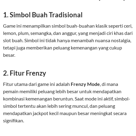
1. Simbol Buah Tradisional
Game ini menampilkan simbol buah-buahan klasik seperti ceri,
lemon, plum, semangka, dan anggur, yang menjadi ciri khas dari
slot buah. Simbol ini tidak hanya menambah nuansa nostalgia,
tetapi juga memberikan peluang kemenangan yang cukup
besar.
2. Fitur Frenzy
Fitur utama dari game ini adalah
Frenzy Mode
, di mana
pemain memiliki peluang lebih besar untuk mendapatkan
kombinasi kemenangan beruntun. Saat mode ini aktif, simbol-
simbol tertentu akan lebih sering muncul, dan peluang
mendapatkan jackpot kecil maupun besar meningkat secara
signifikan.