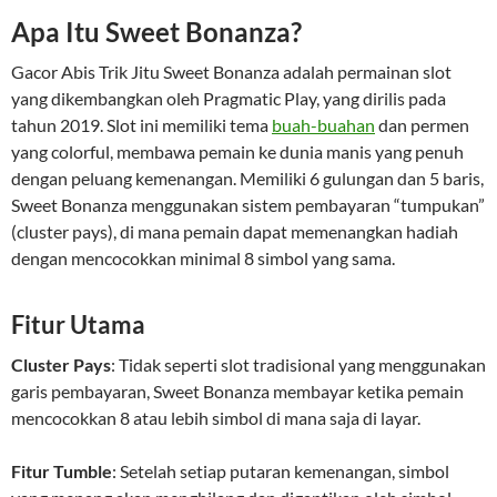
Apa Itu Sweet Bonanza?
Gacor Abis Trik Jitu Sweet Bonanza adalah permainan slot
yang dikembangkan oleh Pragmatic Play, yang dirilis pada
tahun 2019. Slot ini memiliki tema
buah-buahan
dan permen
yang colorful, membawa pemain ke dunia manis yang penuh
dengan peluang kemenangan. Memiliki 6 gulungan dan 5 baris,
Sweet Bonanza menggunakan sistem pembayaran “tumpukan”
(cluster pays), di mana pemain dapat memenangkan hadiah
dengan mencocokkan minimal 8 simbol yang sama.
Fitur Utama
Cluster Pays
: Tidak seperti slot tradisional yang menggunakan
garis pembayaran, Sweet Bonanza membayar ketika pemain
mencocokkan 8 atau lebih simbol di mana saja di layar.
Fitur Tumble
: Setelah setiap putaran kemenangan, simbol