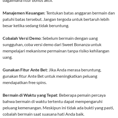
bagaimana fitur bonus aktif.
Manajemen Keuangan
: Tentukan batas anggaran bermain dan
patuhi batas tersebut. Jangan tergoda untuk bertaruh lebih
besar ketika sedang tidak beruntung.
Cobalah Versi Demo
: Sebelum bermain dengan uang
sungguhan, coba versi demo dari Sweet Bonanza untuk
mempelajari mekanisme permainan tanpa risiko kehilangan
uang.
Gunakan Fitur Ante Bet
: Jika Anda merasa beruntung,
gunakan fitur Ante Bet untuk meningkatkan peluang
mendapatkan free spins.
Bermain di Waktu yang Tepat
: Beberapa pemain percaya
bahwa bermain di waktu tertentu dapat mempengaruhi
peluang kemenangan. Meskipun ini tidak ada bukti yang pasti,
cobalah bermain saat suasana hati Anda baik.