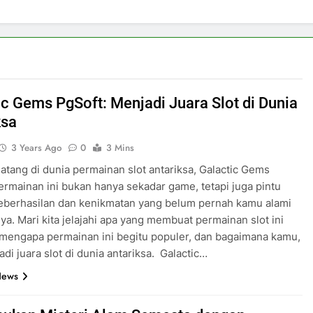
ic Gems PgSoft: Menjadi Juara Slot di Dunia
ksa
3 Years Ago
0
3 Mins
atang di dunia permainan slot antariksa, Galactic Gems
ermainan ini bukan hanya sekadar game, tetapi juga pintu
eberhasilan dan kenikmatan yang belum pernah kamu alami
a. Mari kita jelajahi apa yang membuat permainan slot ini
mengapa permainan ini begitu populer, dan bagaimana kamu,
adi juara slot di dunia antariksa. Galactic…
News