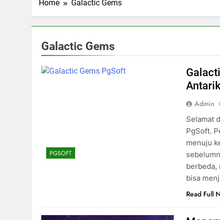
Home
Galactic Gems
Galactic Gems
Galact
Antari
Admin
Selamat d
PgSoft. P
menuju k
PGSOFT
sebelumny
berbeda, 
bisa menj
Read Full 