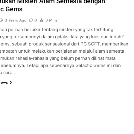
kan Misteri Alam Semesta dengan
ic Gems
3 Years Ago
0
3 Mins
da pernah berpikir tentang misteri yang tak terhitung
 yang tersembunyi dalam galaksi kita yang luas dan indah?
 Gems, sebuah produk sensasional dari PG SOFT, memberikan
empatan untuk melakukan perjalanan melalui alam semesta
ukan rahasia-rahasia yang belum pernah dilihat mata
ebelumnya. Tetapi apa sebenarnya Galactic Gems ini dan
a cara…
News