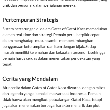
unik dan personal dalam perjalanan mereka.
Pertempuran Strategis
Sistem pertarungan di dalam Gates of Gatot Kaca memadukan
elemen real-time dan strategi. Pemain perlu berpikir cepat
dalam menghadapi musuh sambil mempertimbangkan
penggunaan keterampilan dan item dengan bijak. Setiap
musuh memiliki kelemahan dan kekuatan tersendiri, sehingga
pemain harus cerdas dalam menentukan pendekatan yang
tepat.
Cerita yang Mendalam
Alur cerita dalam Gates of Gatot Kaca diwarnai dengan mitos
dan legenda yang dikenal di masyarakat Indonesia. Pemain
tidak hanya akan mengikuti petualangan Gatot Kaca, tetapi
juga akan menemukan berbagai karakter menarik dan plot