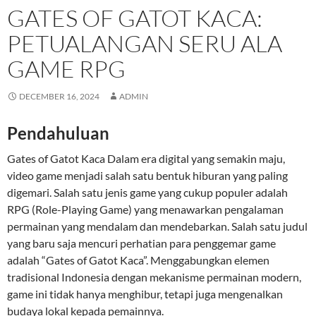
GATES OF GATOT KACA:
PETUALANGAN SERU ALA
GAME RPG
DECEMBER 16, 2024
ADMIN
Pendahuluan
Gates of Gatot Kaca Dalam era digital yang semakin maju,
video game menjadi salah satu bentuk hiburan yang paling
digemari. Salah satu jenis game yang cukup populer adalah
RPG (Role-Playing Game) yang menawarkan pengalaman
permainan yang mendalam dan mendebarkan. Salah satu judul
yang baru saja mencuri perhatian para penggemar game
adalah “Gates of Gatot Kaca”. Menggabungkan elemen
tradisional Indonesia dengan mekanisme permainan modern,
game ini tidak hanya menghibur, tetapi juga mengenalkan
budaya lokal kepada pemainnya.