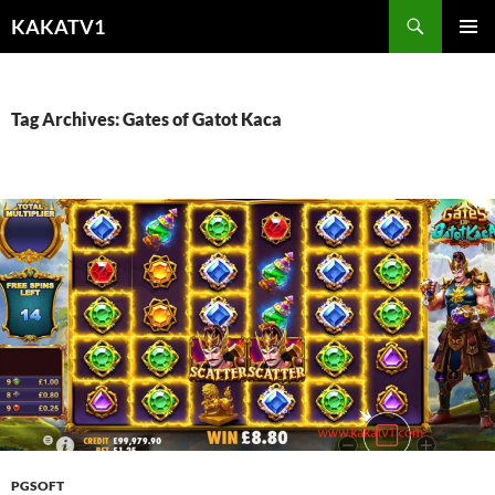
Skip
KAKATV1
to
PRIMAR
content
MENU
Tag Archives: Gates of Gatot Kaca
PGSOFT