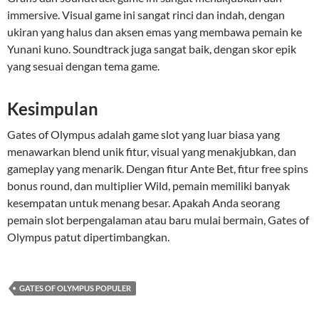
immersive. Visual game ini sangat rinci dan indah, dengan
ukiran yang halus dan aksen emas yang membawa pemain ke
Yunani kuno. Soundtrack juga sangat baik, dengan skor epik
yang sesuai dengan tema game.
Kesimpulan
Gates of Olympus adalah game slot yang luar biasa yang
menawarkan blend unik fitur, visual yang menakjubkan, dan
gameplay yang menarik. Dengan fitur Ante Bet, fitur free spins
bonus round, dan multiplier Wild, pemain memiliki banyak
kesempatan untuk menang besar. Apakah Anda seorang
pemain slot berpengalaman atau baru mulai bermain, Gates of
Olympus patut dipertimbangkan.
GATES OF OLYMPUS POPULER