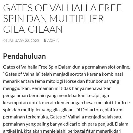
GATES OF VALHALLA FREE
SPIN DAN MULTIPLIER
GILA-GILAAN
JANUARY 22, 2025
ADMIN
Pendahuluan
Gates of Valhalla Free Spin Dalam dunia permainan slot online,
“Gates of Valhalla” telah menjadi sorotan karena kombinasi
menarik antara tema mitologi Norse dan fitur bonus yang
menggiurkan. Permainan ini tidak hanya menawarkan
pengalaman bermain yang mendebarkan, tetapi juga
kesempatan untuk meraih kemenangan besar melalui fitur free
spin dan multiplier yang gila-gilaan. Di Dollartoto, platform
permainan terkemuka, Gates of Valhalla menjadi salah satu
permainan yang paling banyak dicari oleh para penjudi. Dalam
artikel ini, kita akan menjelajahi berbagai fitur menarik dari