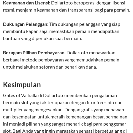
Keamanan dan Lisensi
: Dollartoto beroperasi dengan lisensi
resmi, menjamin keamanan dan transparansi bagi para pemain.
Dukungan Pelanggan
: Tim dukungan pelanggan yang siap
membantu kapan saja, memastikan pemain mendapatkan
bantuan yang diperlukan saat bermain.
Beragam Pilihan Pembayaran
: Dollartoto menawarkan
berbagai metode pembayaran yang memudahkan pemain
untuk melakukan setoran dan penarikan dana.
Kesimpulan
Gates of Valhalla di Dollartoto memberikan pengalaman
bermain slot yang tak terlupakan dengan fitur free spin dan
multiplier yang mengesankan. Dengan grafis yang menawan
dan kesempatan untuk meraih kemenangan besar, permainan
ini menjadi pilihan yang sangat menarik bagi para penggemar
slot. Bagi Anda yang ingin merasakan sensasi berpetualang di