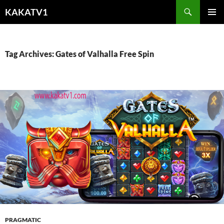
Skip
KAKATV1
to
PRIMAR
content
MENU
Tag Archives: Gates of Valhalla Free Spin
PRAGMATIC