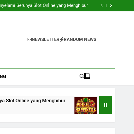
satoto: Menyelami Keajaiban Slot Online yang
Menggembirakan
enyelami Serunya Slot Online yang Menghibur
rtoto: Sensasi Baru dalam Dunia Slot Online
aToto: Menyelami Dunia Permainan Slot yang
Menggoda
satoto: Menyelami Keajaiban Slot Online yang
Menggembirakan
enyelami Serunya Slot Online yang Menghibur
rtoto: Sensasi Baru dalam Dunia Slot Online
aToto: Menyelami Dunia Permainan Slot yang
NEWSLETTER
RANDOM NEWS
Menggoda
ING
Online yang Menghibur
Wheel of Happiness di D
7 Months Ago