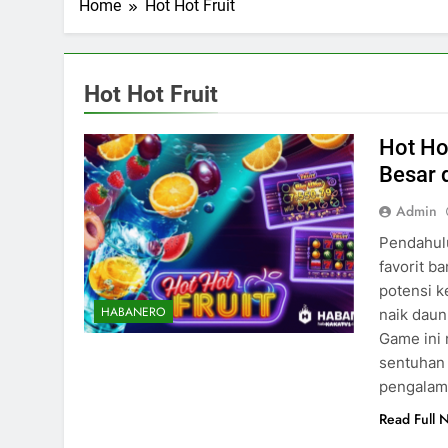
Home
Hot Hot Fruit
Hot Hot Fruit
Hot Ho
Besar 
Admin
Pendahulu
favorit 
potensi k
HABANERO
naik daun
Game ini
sentuhan
pengalam
Read Full 