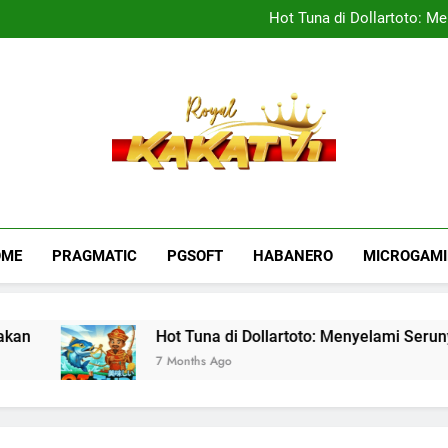
Starlight Princess 1000 di Ca
Hot Tuna di Dollartoto: M
Wheel of Happiness di Dolla
Gold Blitz di Merdek
Starlight Princess 1000 di Ca
Hot Tuna di Dollartoto: M
Wheel of Happiness di Dolla
Gold Blitz di Merdek
KAKATV1
BERITA SLOT ONLINE TERLENGKAP
OME
PRAGMATIC
PGSOFT
HABANERO
MICROGAM
Hot Tuna di Dollartoto: Menyelami Serunya Slot 
7 Months Ago