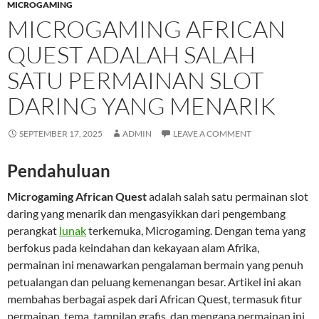
MICROGAMING
MICROGAMING AFRICAN
QUEST ADALAH SALAH
SATU PERMAINAN SLOT
DARING YANG MENARIK
SEPTEMBER 17, 2025
ADMIN
LEAVE A COMMENT
Pendahuluan
Microgaming African Quest
adalah salah satu permainan slot
daring yang menarik dan mengasyikkan dari pengembang
perangkat
lunak
terkemuka, Microgaming. Dengan tema yang
berfokus pada keindahan dan kekayaan alam Afrika,
permainan ini menawarkan pengalaman bermain yang penuh
petualangan dan peluang kemenangan besar. Artikel ini akan
membahas berbagai aspek dari African Quest, termasuk fitur
permainan, tema, tampilan grafis, dan mengapa permainan ini