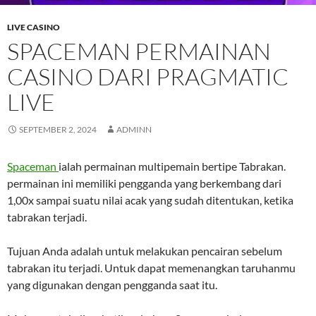
LIVE CASINO
SPACEMAN PERMAINAN
CASINO DARI PRAGMATIC
LIVE
SEPTEMBER 2, 2024
ADMINN
Spaceman
ialah permainan multipemain bertipe Tabrakan.
permainan ini memiliki pengganda yang berkembang dari
1,00x sampai suatu nilai acak yang sudah ditentukan, ketika
tabrakan terjadi.
Tujuan Anda adalah untuk melakukan pencairan sebelum
tabrakan itu terjadi. Untuk dapat memenangkan taruhanmu
yang digunakan dengan pengganda saat itu.