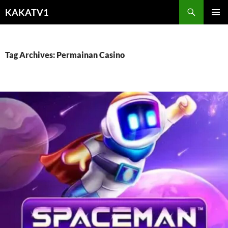
Skip
KAKATV1
to
PRIMAR
content
MENU
Tag Archives: Permainan Casino