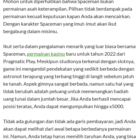
Mohon untuk diperhatikan bahwa Spaceman bukan
permainan asah keterampilan. Pilihan tidak berdampak pada
permainan kecuali keputusan kapan Anda akan mencairkan.
Dengan karakter Spaceman yang imut-imut akan ikut
bergabung dalam misimu.
Ikut serta dalam pengalaman menarik yang luar biasa bersama
Spaceman,
permainan kasino
baru untuk tahun 2022 dari
Pragmatic Play. Meskipun studionya terkenal dengan slotnya,
game ini mengambil pendekatan yang sedikit berbeda dengan
astronot terapung yang terbang tinggi di langit sebelum jatuh
ke tanah. Aspek gimnya sangat berbeda, namun satu hal yang
tidak berubah adalah peluang untuk memenangkan hadiah
uang tunai dalam jumlah besar. Jika Anda berhasil mencapai
posisi teratas, Anda dapat mengumpulkan hingga x5000.
Tidak ada gulungan dan tidak ada garis pembayaran, jadi Anda
akan dapat melihat dari awal betapa berbedanya permainan
ini. Namun, Anda tetap harus memilih taruhan Anda, yang bisa