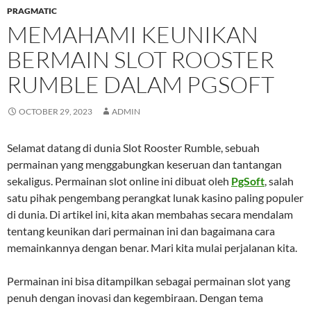
PRAGMATIC
MEMAHAMI KEUNIKAN
BERMAIN SLOT ROOSTER
RUMBLE DALAM PGSOFT
OCTOBER 29, 2023
ADMIN
Selamat datang di dunia Slot Rooster Rumble, sebuah
permainan yang menggabungkan keseruan dan tantangan
sekaligus. Permainan slot online ini dibuat oleh
PgSoft
, salah
satu pihak pengembang perangkat lunak kasino paling populer
di dunia. Di artikel ini, kita akan membahas secara mendalam
tentang keunikan dari permainan ini dan bagaimana cara
memainkannya dengan benar. Mari kita mulai perjalanan kita.
Permainan ini bisa ditampilkan sebagai permainan slot yang
penuh dengan inovasi dan kegembiraan. Dengan tema