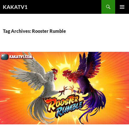
Skip
KAKATV1
to
PRIMAR
content
MENU
Tag Archives: Rooster Rumble