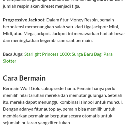
jumlah respin akan direset menjadi tiga.
Progressive Jackpot
: Dalam fitur Money Respin, pemain
berpotensi memenangkan salah satu dari tiga jackpot: Mini,
Midi, atau Mega jackpot. Jackpot ini menawarkan hadiah besar
dan meningkatkan kegembiraan saat bermain.
Baca Juga:
Starlight Princess 1000: Surga Baru Bagi Para
Slotter
Cara Bermain
Bermain Wolf Gold cukup sederhana. Pemain hanya perlu
memilih nilai taruhan mereka dan memutar gulungan. Setelah
itu, mereka dapat menunggu kombinasi simbol untuk muncul.
Dengan adanya fitur autoplay, pemain bisa memilih untuk
membiarkan permainan berputar secara otomatis untuk
sejumlah putaran yang ditentukan.