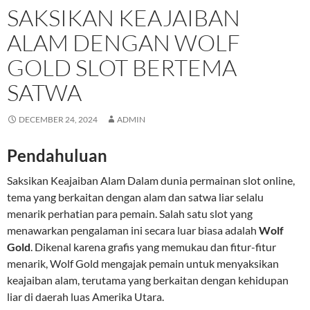
SAKSIKAN KEAJAIBAN
ALAM DENGAN WOLF
GOLD SLOT BERTEMA
SATWA
DECEMBER 24, 2024
ADMIN
Pendahuluan
Saksikan Keajaiban Alam Dalam dunia permainan slot online,
tema yang berkaitan dengan alam dan satwa liar selalu
menarik perhatian para pemain. Salah satu slot yang
menawarkan pengalaman ini secara luar biasa adalah
Wolf
Gold
. Dikenal karena grafis yang memukau dan fitur-fitur
menarik, Wolf Gold mengajak pemain untuk menyaksikan
keajaiban alam, terutama yang berkaitan dengan kehidupan
liar di daerah luas Amerika Utara.