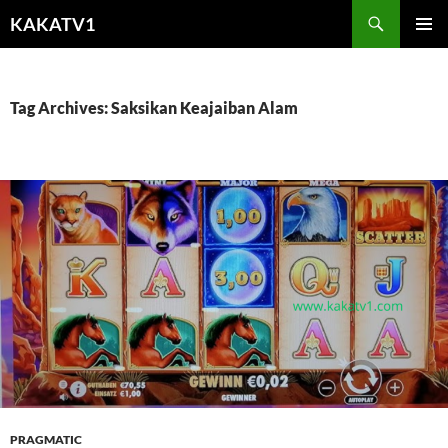
Skip
KAKATV1
to
PRIMAR
content
MENU
Tag Archives: Saksikan Keajaiban Alam
PRAGMATIC