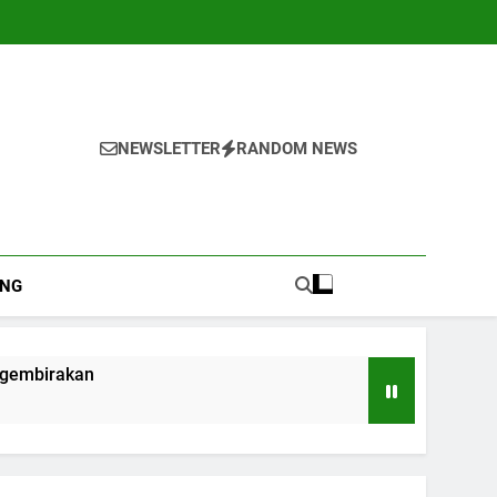
NEWSLETTER
RANDOM NEWS
ING
nggembirakan