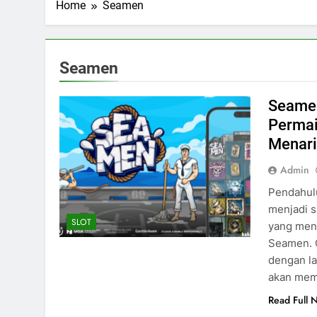
Home
Seamen
7 Months Ago
Gold Blitz di Mer
7 Months Ago
Pong Pong Mahjong
Seamen
7 Months Ago
NetEnt Reel Rush 
Seamen
7 Months Ago
Permai
Tiger Dance di Dol
Menari
7 Months Ago
Admin
Christmas Tree of
7 Months Ago
Pendahulu
Lucky Horse dari 
menjadi s
SLOT
7 Months Ago
yang meno
Menyelami Keasyika
Seamen. G
7 Months Ago
dengan la
akan mem
Read Full 