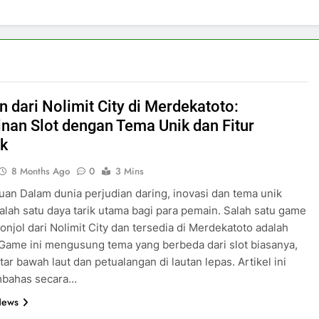
dekaToto: Menyelami Dunia Permainan Slot yang Menggoda
 Jackpots di Casaprize: Menangkan Hadiah Fantastis dari Pe
XXXtreme di Casatoto: Inovasi dan Hiburan Tanpa Batas
 dari Nolimit City di Merdekatoto:
nan Slot dengan Tema Unik dan Fitur
lartoto: Menghadirkan Sensasi Meski Berbasis Slot Online
k
 Wonders di Totowayang: Pengalaman Menarik di Musim Natal
8 Months Ago
0
3 Mins
an Dalam dunia perjudian daring, inovasi dan tema unik
Spadegaming di Casaprize: Sensasi Menunggang Kuda Berunt
alah satu daya tarik utama bagi para pemain. Salah satu game
njol dari Nolimit City dan tersedia di Merdekatoto adalah
n Permainan Slot Tanked dari Nolimit City di Casatoto
ame ini mengusung tema yang berbeda dari slot biasanya,
tar bawah laut dan petualangan di lautan lepas. Artikel ini
bahas secara…
News