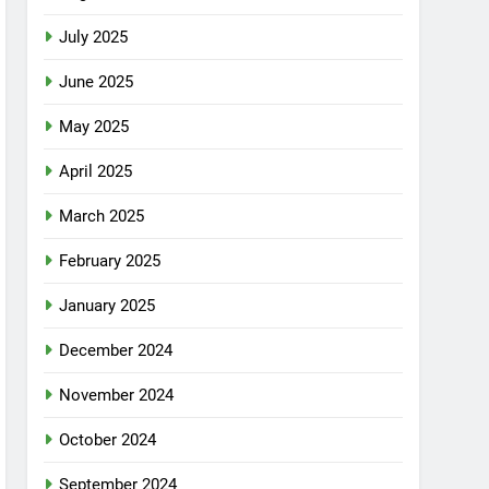
July 2025
June 2025
May 2025
April 2025
March 2025
February 2025
January 2025
December 2024
November 2024
October 2024
September 2024