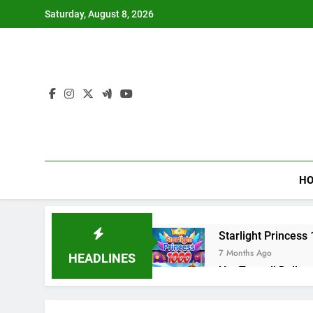
Skip
Saturday, August 8, 2026
to
content
H
Starlight Princes
7 Months Ago
HEADLINES
Hot Tuna di Dollar
7 Months Ago
Wheel of Happiness