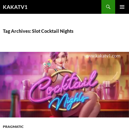
Skip
KAKATV1
to
PRIMAR
content
MENU
Tag Archives: Slot Cocktail Nights
PRAGMATIC