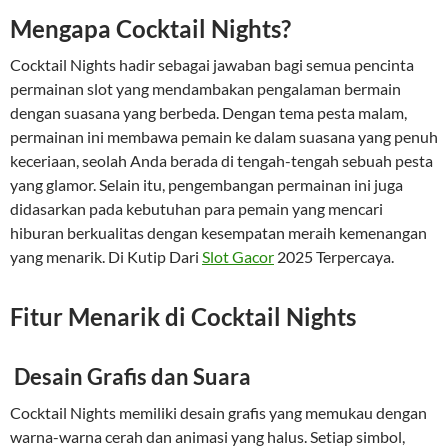
Mengapa Cocktail Nights?
Cocktail Nights hadir sebagai jawaban bagi semua pencinta
permainan slot yang mendambakan pengalaman bermain
dengan suasana yang berbeda. Dengan tema pesta malam,
permainan ini membawa pemain ke dalam suasana yang penuh
keceriaan, seolah Anda berada di tengah-tengah sebuah pesta
yang glamor. Selain itu, pengembangan permainan ini juga
didasarkan pada kebutuhan para pemain yang mencari
hiburan berkualitas dengan kesempatan meraih kemenangan
yang menarik. Di Kutip Dari
Slot Gacor
2025 Terpercaya.
Fitur Menarik di Cocktail Nights
Desain Grafis dan Suara
Cocktail Nights memiliki desain grafis yang memukau dengan
warna-warna cerah dan animasi yang halus. Setiap simbol,