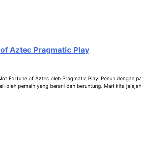
 of Aztec Pragmatic Play
lot Fortune of Aztec oleh Pragmatic Play. Penuh dengan p
li oleh pemain yang berani dan beruntung. Mari kita jela