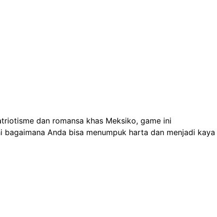
atriotisme dan romansa khas Meksiko, game ini
jahi bagaimana Anda bisa menumpuk harta dan menjadi kaya