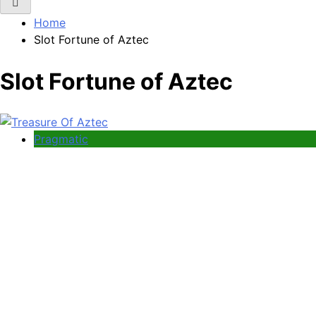
Home
Slot Fortune of Aztec
Slot Fortune of Aztec
Pragmatic