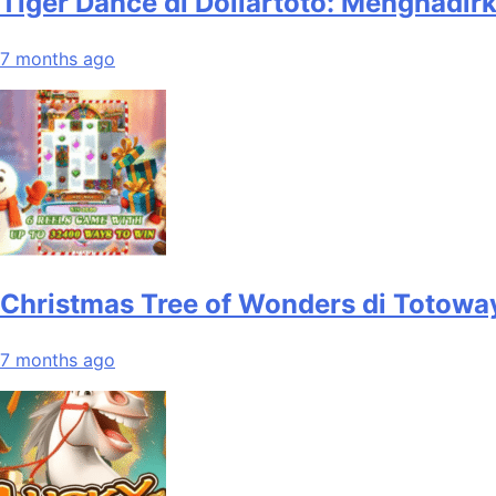
Tiger Dance di Dollartoto: Menghadirk
7 months ago
Christmas Tree of Wonders di Totowa
7 months ago