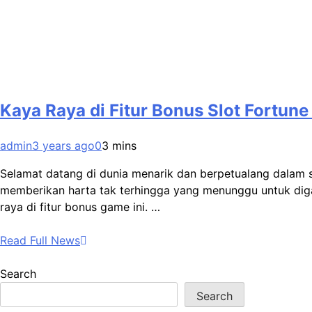
Kaya Raya di Fitur Bonus Slot Fortune
admin
3 years ago
0
3 mins
Selamat datang di dunia menarik dan berpetualang dalam s
memberikan harta tak terhingga yang menunggu untuk diga
raya di fitur bonus game ini. …
Read Full News
Search
Search