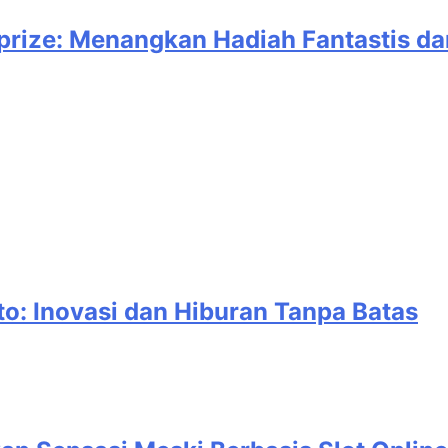
rize: Menangkan Hadiah Fantastis dar
o: Inovasi dan Hiburan Tanpa Batas