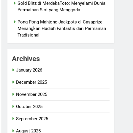
Gold Blitz di MerdekaToto: Menyelami Dunia
Permainan Slot yang Menggoda
Pong Pong Mahjong Jackpots di Casaprize:
Menangkan Hadiah Fantastis dari Permainan
Tradisional
Archives
January 2026
December 2025
November 2025
October 2025
September 2025
August 2025