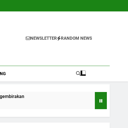
NEWSLETTER
RANDOM NEWS
ING
nggembirakan