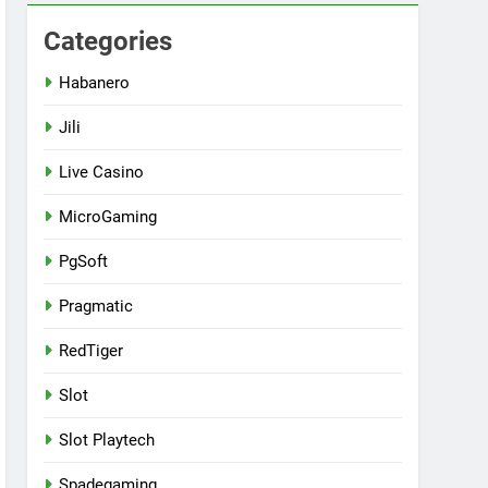
Categories
Habanero
Jili
Live Casino
MicroGaming
PgSoft
Pragmatic
RedTiger
Slot
Slot Playtech
Spadegaming