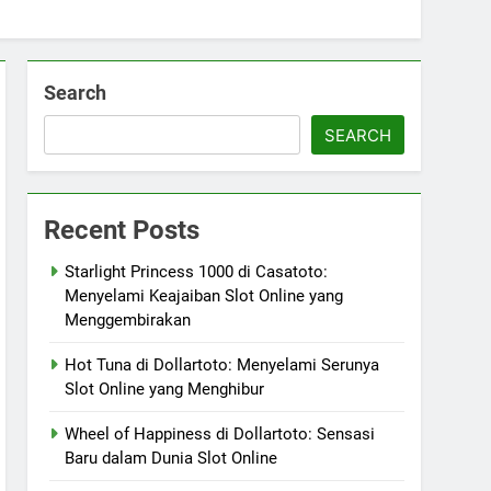
Search
rmainan Tradisional
SEARCH
Recent Posts
Starlight Princess 1000 di Casatoto:
Menyelami Keajaiban Slot Online yang
ung
Menggembirakan
Hot Tuna di Dollartoto: Menyelami Serunya
Slot Online yang Menghibur
Wheel of Happiness di Dollartoto: Sensasi
Baru dalam Dunia Slot Online