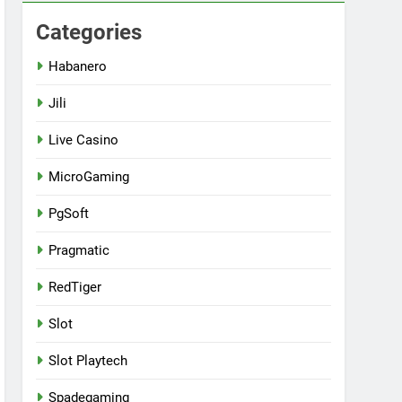
Categories
Habanero
Jili
Live Casino
MicroGaming
PgSoft
Pragmatic
RedTiger
Slot
Slot Playtech
Spadegaming