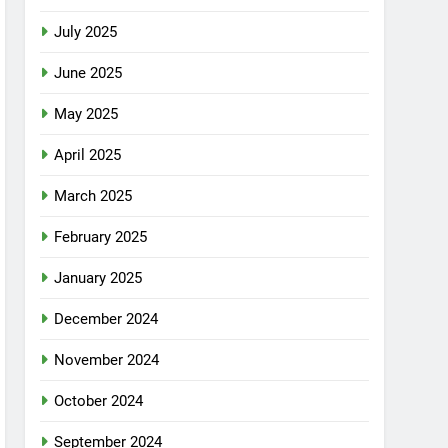
July 2025
June 2025
May 2025
April 2025
March 2025
February 2025
January 2025
December 2024
November 2024
October 2024
September 2024