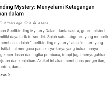
inding Mystery: Menyelami Ketegangan
ban dalam
2 Years Ago
0
3 Mins
an Spellbinding Mystery Dalam dunia sastra, genre misteri
miliki daya tarik tersendiri. Salah satu subgenre yang menarik
 pembaca adalah “spellbinding mystery” atau “misteri yang
 Istilah ini mengacu pada karya-karya yang bukan hanya
g kecerdasan dan logika pembaca, tetapi juga menyuguhkan
jutan dan keajaiban. Artikel ini akan membahas pengertian,
 contoh, dan…
News