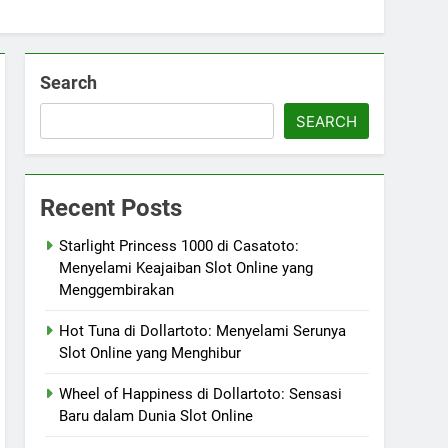
Search
SEARCH
Recent Posts
Starlight Princess 1000 di Casatoto:
Menyelami Keajaiban Slot Online yang
Menggembirakan
Hot Tuna di Dollartoto: Menyelami Serunya
Slot Online yang Menghibur
Wheel of Happiness di Dollartoto: Sensasi
Baru dalam Dunia Slot Online