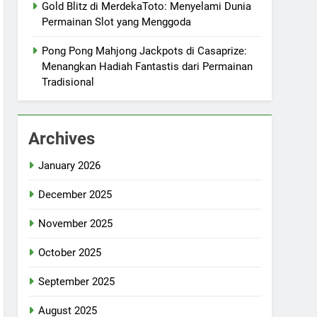
Gold Blitz di MerdekaToto: Menyelami Dunia
Permainan Slot yang Menggoda
Pong Pong Mahjong Jackpots di Casaprize:
Menangkan Hadiah Fantastis dari Permainan
Tradisional
Archives
January 2026
December 2025
November 2025
October 2025
September 2025
August 2025