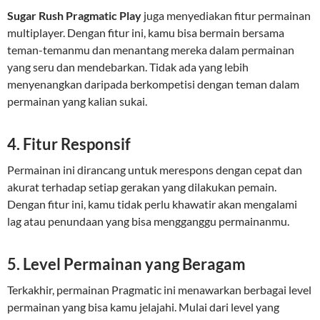
Sugar Rush Pragmatic Play
juga menyediakan fitur permainan
multiplayer. Dengan fitur ini, kamu bisa bermain bersama
teman-temanmu dan menantang mereka dalam permainan
yang seru dan mendebarkan. Tidak ada yang lebih
menyenangkan daripada berkompetisi dengan teman dalam
permainan yang kalian sukai.
4. Fitur Responsif
Permainan ini dirancang untuk merespons dengan cepat dan
akurat terhadap setiap gerakan yang dilakukan pemain.
Dengan fitur ini, kamu tidak perlu khawatir akan mengalami
lag atau penundaan yang bisa mengganggu permainanmu.
5. Level Permainan yang Beragam
Terkakhir, permainan Pragmatic ini menawarkan berbagai level
permainan yang bisa kamu jelajahi. Mulai dari level yang