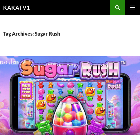
Skip
KAKATV1
to
PRIMAR
content
MENU
Tag Archives: Sugar Rush