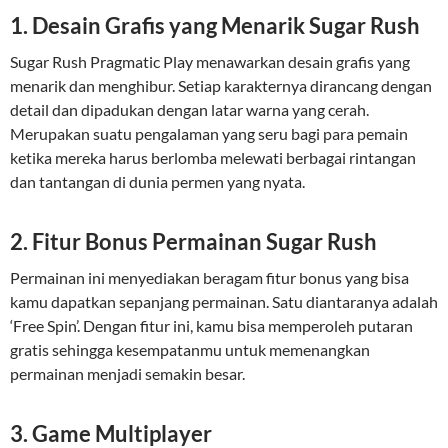
1. Desain Grafis yang Menarik Sugar Rush
Sugar Rush Pragmatic Play menawarkan desain grafis yang
menarik dan menghibur. Setiap karakternya dirancang dengan
detail dan dipadukan dengan latar warna yang cerah.
Merupakan suatu pengalaman yang seru bagi para pemain
ketika mereka harus berlomba melewati berbagai rintangan
dan tantangan di dunia permen yang nyata.
2. Fitur Bonus Permainan Sugar Rush
Permainan ini menyediakan beragam fitur bonus yang bisa
kamu dapatkan sepanjang permainan. Satu diantaranya adalah
‘Free Spin’. Dengan fitur ini, kamu bisa memperoleh putaran
gratis sehingga kesempatanmu untuk memenangkan
permainan menjadi semakin besar.
3. Game Multiplayer