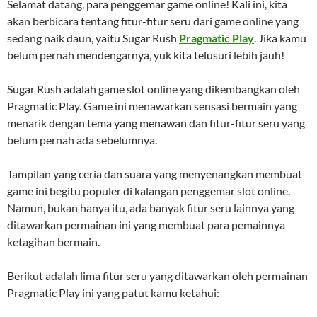
Selamat datang, para penggemar game online! Kali ini, kita
akan berbicara tentang fitur-fitur seru dari game online yang
sedang naik daun, yaitu Sugar Rush
Pragmatic Play
. Jika kamu
belum pernah mendengarnya, yuk kita telusuri lebih jauh!
Sugar Rush adalah game slot online yang dikembangkan oleh
Pragmatic Play. Game ini menawarkan sensasi bermain yang
menarik dengan tema yang menawan dan fitur-fitur seru yang
belum pernah ada sebelumnya.
Tampilan yang ceria dan suara yang menyenangkan membuat
game ini begitu populer di kalangan penggemar slot online.
Namun, bukan hanya itu, ada banyak fitur seru lainnya yang
ditawarkan permainan ini yang membuat para pemainnya
ketagihan bermain.
Berikut adalah lima fitur seru yang ditawarkan oleh permainan
Pragmatic Play ini yang patut kamu ketahui: