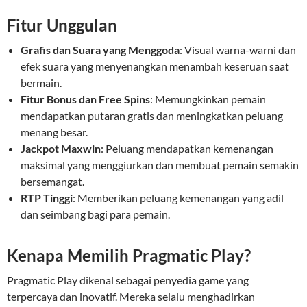
Fitur Unggulan
Grafis dan Suara yang Menggoda
: Visual warna-warni dan
efek suara yang menyenangkan menambah keseruan saat
bermain.
Fitur Bonus dan Free Spins
: Memungkinkan pemain
mendapatkan putaran gratis dan meningkatkan peluang
menang besar.
Jackpot Maxwin
: Peluang mendapatkan kemenangan
maksimal yang menggiurkan dan membuat pemain semakin
bersemangat.
RTP Tinggi
: Memberikan peluang kemenangan yang adil
dan seimbang bagi para pemain.
Kenapa Memilih Pragmatic Play?
Pragmatic Play dikenal sebagai penyedia game yang
terpercaya dan inovatif. Mereka selalu menghadirkan