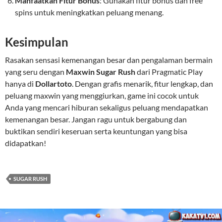
Manfaatkan Fitur Bonus
: Gunakan fitur bonus dan free
spins untuk meningkatkan peluang menang.
Kesimpulan
Rasakan sensasi kemenangan besar dan pengalaman bermain
yang seru dengan
Maxwin Sugar Rush
dari Pragmatic Play
hanya di
Dollartoto
. Dengan grafis menarik, fitur lengkap, dan
peluang maxwin yang menggiurkan, game ini cocok untuk
Anda yang mencari hiburan sekaligus peluang mendapatkan
kemenangan besar. Jangan ragu untuk bergabung dan
buktikan sendiri keseruan serta keuntungan yang bisa
didapatkan!
SUGAR RUSH