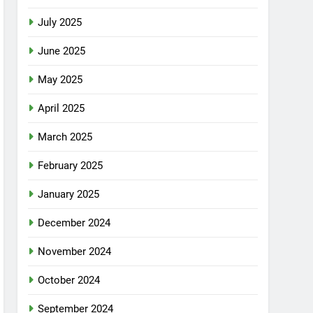
July 2025
June 2025
May 2025
April 2025
March 2025
February 2025
January 2025
December 2024
November 2024
October 2024
September 2024