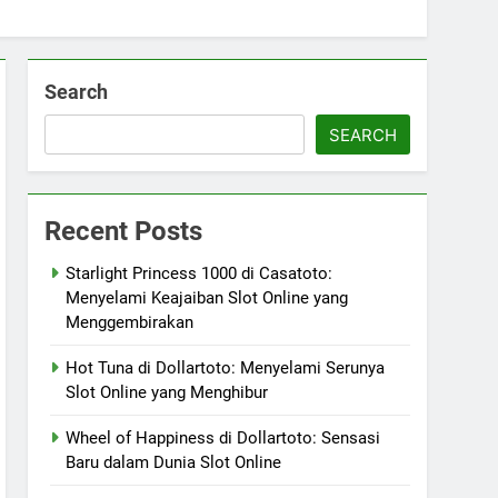
Search
SEARCH
Recent Posts
Starlight Princess 1000 di Casatoto:
Menyelami Keajaiban Slot Online yang
Menggembirakan
Hot Tuna di Dollartoto: Menyelami Serunya
Slot Online yang Menghibur
Wheel of Happiness di Dollartoto: Sensasi
Baru dalam Dunia Slot Online