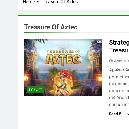
Home
Treasure Of Aztec
Treasure Of Aztec
Strate
Treasu
Admin
Apakah A
permainan
ini diman
PGSOFT
untuk me
ini! Anda
semua in
Read Full 