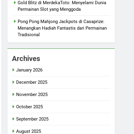
Gold Blitz di MerdekaToto: Menyelami Dunia
Permainan Slot yang Menggoda
Pong Pong Mahjong Jackpots di Casaprize:
Menangkan Hadiah Fantastis dari Permainan
Tradisional
Archives
January 2026
December 2025
November 2025
October 2025
September 2025
August 2025