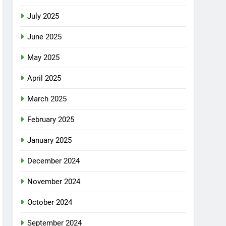
July 2025
June 2025
May 2025
April 2025
March 2025
February 2025
January 2025
December 2024
November 2024
October 2024
September 2024