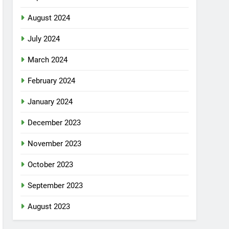
August 2024
July 2024
March 2024
February 2024
January 2024
December 2023
November 2023
October 2023
September 2023
August 2023