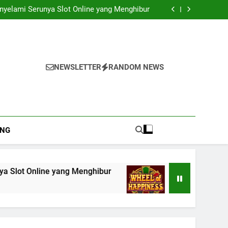
satoto: Menyelami Keajaiban Slot Online yang
Menggembirakan
enyelami Serunya Slot Online yang Menghibur
rtoto: Sensasi Baru dalam Dunia Slot Online
aToto: Menyelami Dunia Permainan Slot yang
Menggoda
satoto: Menyelami Keajaiban Slot Online yang
Menggembirakan
enyelami Serunya Slot Online yang Menghibur
rtoto: Sensasi Baru dalam Dunia Slot Online
aToto: Menyelami Dunia Permainan Slot yang
NEWSLETTER
RANDOM NEWS
Menggoda
ING
Online yang Menghibur
Wheel of Happiness di D
7 Months Ago