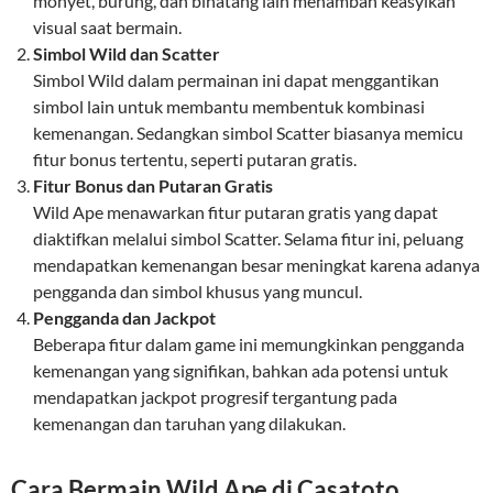
monyet, burung, dan binatang lain menambah keasyikan
visual saat bermain.
Simbol Wild dan Scatter
Simbol Wild dalam permainan ini dapat menggantikan
simbol lain untuk membantu membentuk kombinasi
kemenangan. Sedangkan simbol Scatter biasanya memicu
fitur bonus tertentu, seperti putaran gratis.
Fitur Bonus dan Putaran Gratis
Wild Ape menawarkan fitur putaran gratis yang dapat
diaktifkan melalui simbol Scatter. Selama fitur ini, peluang
mendapatkan kemenangan besar meningkat karena adanya
pengganda dan simbol khusus yang muncul.
Pengganda dan Jackpot
Beberapa fitur dalam game ini memungkinkan pengganda
kemenangan yang signifikan, bahkan ada potensi untuk
mendapatkan jackpot progresif tergantung pada
kemenangan dan taruhan yang dilakukan.
Cara Bermain Wild Ape di Casatoto