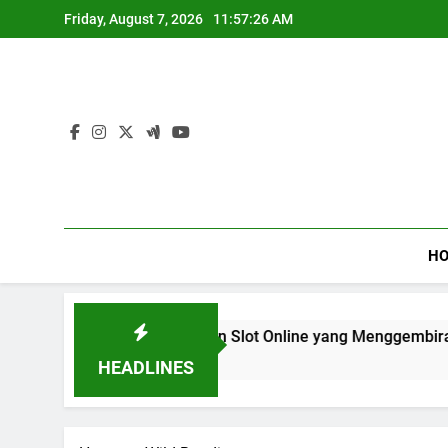
Skip
Friday, August 7, 2026
11:57:26 AM
to
content
H
to: Menyelami Keajaiban Slot Online yang Menggembirakan
HEADLINES