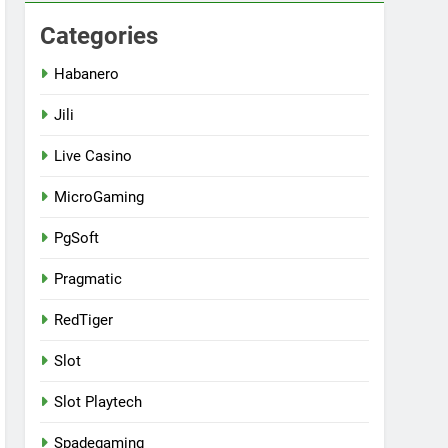
Categories
Habanero
Jili
Live Casino
MicroGaming
PgSoft
Pragmatic
RedTiger
Slot
Slot Playtech
Spadegaming