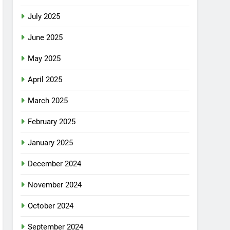
July 2025
June 2025
May 2025
April 2025
March 2025
February 2025
January 2025
December 2024
November 2024
October 2024
September 2024