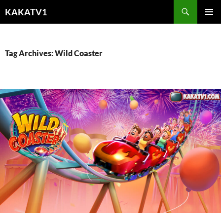
Skip
KAKATV1
to
PRIMAR
content
MENU
Tag Archives: Wild Coaster