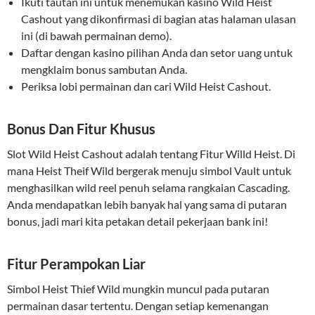
Ikuti tautan ini untuk menemukan kasino Wild Heist
Cashout yang dikonfirmasi di bagian atas halaman ulasan
ini (di bawah permainan demo).
Daftar dengan kasino pilihan Anda dan setor uang untuk
mengklaim bonus sambutan Anda.
Periksa lobi permainan dan cari Wild Heist Cashout.
Bonus Dan Fitur Khusus
Slot Wild Heist Cashout adalah tentang Fitur Willd Heist. Di
mana Heist Theif Wild bergerak menuju simbol Vault untuk
menghasilkan wild reel penuh selama rangkaian Cascading.
Anda mendapatkan lebih banyak hal yang sama di putaran
bonus, jadi mari kita petakan detail pekerjaan bank ini!
Fitur Perampokan Liar
Simbol Heist Thief Wild mungkin muncul pada putaran
permainan dasar tertentu. Dengan setiap kemenangan