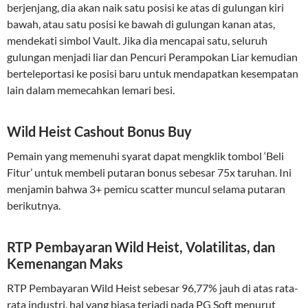
berjenjang, dia akan naik satu posisi ke atas di gulungan kiri
bawah, atau satu posisi ke bawah di gulungan kanan atas,
mendekati simbol Vault. Jika dia mencapai satu, seluruh
gulungan menjadi liar dan Pencuri Perampokan Liar kemudian
berteleportasi ke posisi baru untuk mendapatkan kesempatan
lain dalam memecahkan lemari besi.
Wild Heist Cashout Bonus Buy
Pemain yang memenuhi syarat dapat mengklik tombol ‘Beli
Fitur’ untuk membeli putaran bonus sebesar 75x taruhan. Ini
menjamin bahwa 3+ pemicu scatter muncul selama putaran
berikutnya.
RTP Pembayaran Wild Heist, Volatilitas, dan
Kemenangan Maks
RTP Pembayaran Wild Heist sebesar 96,77% jauh di atas rata-
rata industri, hal yang biasa terjadi pada PG Soft menurut