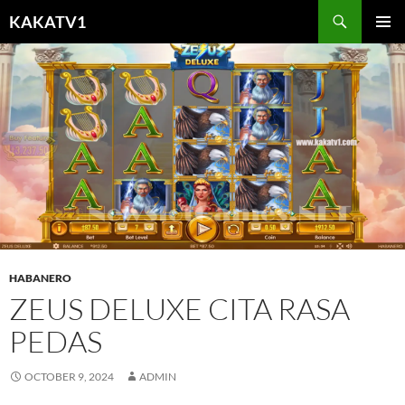
Skip
KAKATV1
to
PRIMAR
content
MENU
HABANERO
ZEUS DELUXE CITA RASA
PEDAS
OCTOBER 9, 2024
ADMIN