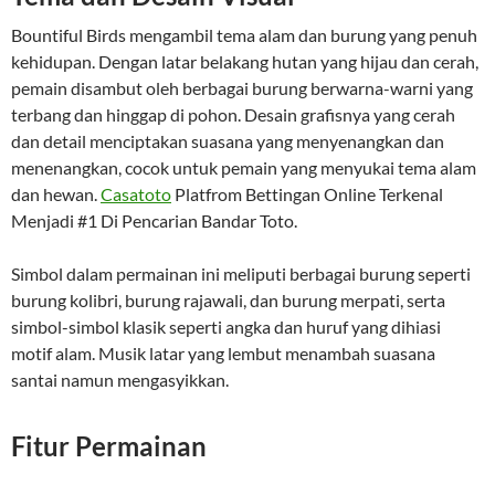
Bountiful Birds mengambil tema alam dan burung yang penuh
kehidupan. Dengan latar belakang hutan yang hijau dan cerah,
pemain disambut oleh berbagai burung berwarna-warni yang
terbang dan hinggap di pohon. Desain grafisnya yang cerah
dan detail menciptakan suasana yang menyenangkan dan
menenangkan, cocok untuk pemain yang menyukai tema alam
dan hewan.
Casatoto
Platfrom Bettingan Online Terkenal
Menjadi #1 Di Pencarian Bandar Toto.
Simbol dalam permainan ini meliputi berbagai burung seperti
burung kolibri, burung rajawali, dan burung merpati, serta
simbol-simbol klasik seperti angka dan huruf yang dihiasi
motif alam. Musik latar yang lembut menambah suasana
santai namun mengasyikkan.
Fitur Permainan