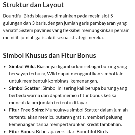
Struktur dan Layout
Bountiful Birds biasanya dimainkan pada mesin slot 5
gulungan dan 3 baris, dengan jumlah garis pembayaran yang
variatif. Sistem paylines yang fleksibel memungkinkan pemain
memilih jumlah garis aktif sesuai strategi mereka.
Simbol Khusus dan Fitur Bonus
Simbol Wild:
Biasanya digambarkan sebagai burung yang
bersayap terbuka, Wild dapat menggantikan simbol lain
untuk membentuk kombinasi kemenangan.
Simbol Scatter:
Simbol ini sering kali berupa burung yang
berbeda warna dan dapat memicu fitur bonus ketika
muncul dalam jumlah tertentu di layar.
Fitur Free Spins:
Munculnya simbol Scatter dalam jumlah
tertentu akan memicu putaran gratis, memberi peluang
kemenangan tanpa mempertaruhkan kredit tambahan.
Fitur Bonus:
Beberapa versi dari Bountiful Birds