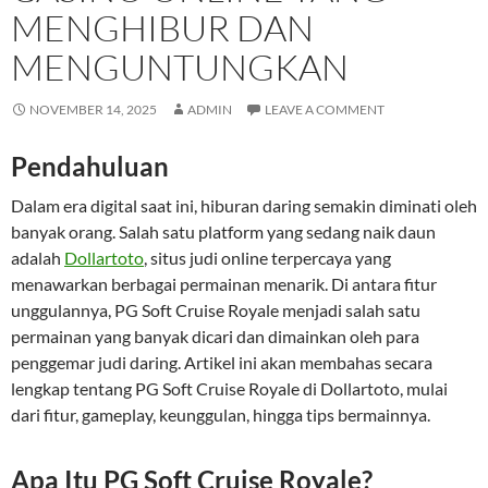
MENGHIBUR DAN
MENGUNTUNGKAN
NOVEMBER 14, 2025
ADMIN
LEAVE A COMMENT
Pendahuluan
Dalam era digital saat ini, hiburan daring semakin diminati oleh
banyak orang. Salah satu platform yang sedang naik daun
adalah
Dollartoto
, situs judi online terpercaya yang
menawarkan berbagai permainan menarik. Di antara fitur
unggulannya, PG Soft Cruise Royale menjadi salah satu
permainan yang banyak dicari dan dimainkan oleh para
penggemar judi daring. Artikel ini akan membahas secara
lengkap tentang PG Soft Cruise Royale di Dollartoto, mulai
dari fitur, gameplay, keunggulan, hingga tips bermainnya.
Apa Itu PG Soft Cruise Royale?