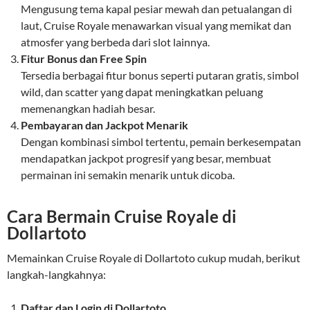
Mengusung tema kapal pesiar mewah dan petualangan di
laut, Cruise Royale menawarkan visual yang memikat dan
atmosfer yang berbeda dari slot lainnya.
Fitur Bonus dan Free Spin
Tersedia berbagai fitur bonus seperti putaran gratis, simbol
wild, dan scatter yang dapat meningkatkan peluang
memenangkan hadiah besar.
Pembayaran dan Jackpot Menarik
Dengan kombinasi simbol tertentu, pemain berkesempatan
mendapatkan jackpot progresif yang besar, membuat
permainan ini semakin menarik untuk dicoba.
Cara Bermain Cruise Royale di
Dollartoto
Memainkan Cruise Royale di Dollartoto cukup mudah, berikut
langkah-langkahnya:
Daftar dan Login di Dollartoto