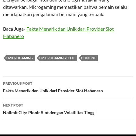
ditawarkan, Microgaming memastikan bahwa pemain selalu
mendapatkan pengalaman bermain yang terbaik.
Baca Juga-
Fakta Menarik dan Unik dari Provider Slot
Habanero
MICROGAMING
MICROGAMING SLOT
ONLINE
Post
PREVIOUS POST
navigation
Fakta Menarik dan Unik dari Provider Slot Habanero
NEXT POST
Nolimit City: Pionir Slot dengan Volatilitas Tinggi