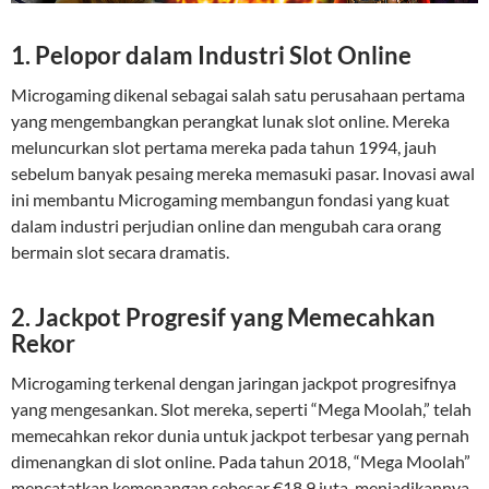
1.
Pelopor dalam Industri Slot Online
Microgaming dikenal sebagai salah satu perusahaan pertama
yang mengembangkan perangkat lunak slot online. Mereka
meluncurkan slot pertama mereka pada tahun 1994, jauh
sebelum banyak pesaing mereka memasuki pasar. Inovasi awal
ini membantu Microgaming membangun fondasi yang kuat
dalam industri perjudian online dan mengubah cara orang
bermain slot secara dramatis.
2.
Jackpot Progresif yang Memecahkan
Rekor
Microgaming terkenal dengan jaringan jackpot progresifnya
yang mengesankan. Slot mereka, seperti “Mega Moolah,” telah
memecahkan rekor dunia untuk jackpot terbesar yang pernah
dimenangkan di slot online. Pada tahun 2018, “Mega Moolah”
mencatatkan kemenangan sebesar €18,9 juta, menjadikannya