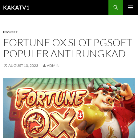
Skip
KAKATV1
to
PRIMAR
content
MENU
PGSOFT
FORTUNE OX SLOT PGSOFT
POPULER ANTI RUNGKAD
AUGUST 10, 2023
ADMIN