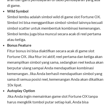
di game.
Wild Symbol
Simbol lembu adalah simbol wild di game slot Fortune OX.
Simbol ini bisa menggantikan simbol-simbol lainnya kecuali
simbol scatter untuk membentuk kombinasi kemenangan.
Simbol lembu juga bisa muncul secara acak di reel pertama
atau ketiga.
Bonus Feature
Fitur bonus ini bisa diaktifkan secara acak di game slot
Fortune OX. Jika fitur ini aktif, reel pertama dan ketiga akan
menampilkan simbol yang sama, sedangkan reel kedua akan
berputar ulang sampai Anda mendapatkan kombinasi
kemenangan. Jika Anda berhasil mendapatkan simbol yang
sama di semua posisi reel, kemenangan Anda akan dikalikan
10x lipat.
Autoplay Option
Jika Anda ingin memainkan game slot Fortune OX tanpa
harus mengklik tombol putar setiap kali, Anda bisa