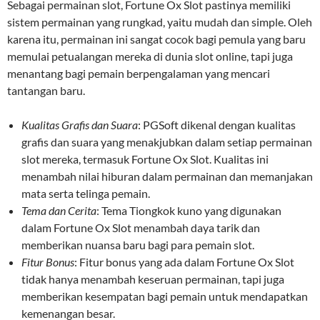
Sebagai permainan slot, Fortune Ox Slot pastinya memiliki
sistem permainan yang rungkad, yaitu mudah dan simple. Oleh
karena itu, permainan ini sangat cocok bagi pemula yang baru
memulai petualangan mereka di dunia slot online, tapi juga
menantang bagi pemain berpengalaman yang mencari
tantangan baru.
Kualitas Grafis dan Suara
: PGSoft dikenal dengan kualitas
grafis dan suara yang menakjubkan dalam setiap permainan
slot mereka, termasuk Fortune Ox Slot. Kualitas ini
menambah nilai hiburan dalam permainan dan memanjakan
mata serta telinga pemain.
Tema dan Cerita
: Tema Tiongkok kuno yang digunakan
dalam Fortune Ox Slot menambah daya tarik dan
memberikan nuansa baru bagi para pemain slot.
Fitur Bonus
: Fitur bonus yang ada dalam Fortune Ox Slot
tidak hanya menambah keseruan permainan, tapi juga
memberikan kesempatan bagi pemain untuk mendapatkan
kemenangan besar.