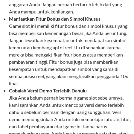
anggaran Anda. Jangan pernah bertaruh lebih dari yang
Anda mampu untuk kehilangan.
Manfaatkan Fitur Bonus dan Simbol Khusus
Game slot ini memiliki fitur bonus dan simbol khusus yang
bisa memberikan kemenangan besar jika Anda beruntung.
Jangan lewatkan kesempatan untuk mendapatkan simbol
lembu atau kembang api di reel. Itu di sebabkan karena
mereka bisa mengaktifkan fitur bonus atau memberikan
pembayaran tinggi. Fitur bonus juga bisa memberikan
kesempatan untuk mendapatkan simbol yang sama di
semua posisi reel, yang akan menghasilkan pengganda 10x
lipat.
Cobalah Versi Demo Terlebih Dahulu
Jika Anda belum pernah bermain game slot sebelumnya,
kami sarankan Anda untuk mencoba versi demo terlebih
dahulu sebelum bermain dengan uang sungguhan. Versi
demo memungkinkan Anda untuk mempelajari aturan, fitur,
dan tabel pembayaran dari game ini tanpa harus
mengeluarkan uang. Anda juga bisa mencoba strategi atau