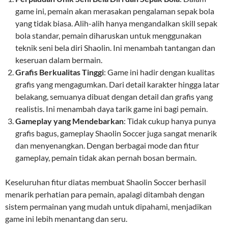
game ini, pemain akan merasakan pengalaman sepak bola
yang tidak biasa. Alih-alih hanya mengandalkan skill sepak
bola standar, pemain diharuskan untuk menggunakan
teknik seni bela diri Shaolin. Ini menambah tantangan dan
keseruan dalam bermain.
Grafis Berkualitas Tinggi
: Game ini hadir dengan kualitas
grafis yang mengagumkan. Dari detail karakter hingga latar
belakang, semuanya dibuat dengan detail dan grafis yang
realistis. Ini menambah daya tarik game ini bagi pemain.
Gameplay yang Mendebarkan
: Tidak cukup hanya punya
grafis bagus, gameplay Shaolin Soccer juga sangat menarik
dan menyenangkan. Dengan berbagai mode dan fitur
gameplay, pemain tidak akan pernah bosan bermain.
Keseluruhan fitur diatas membuat Shaolin Soccer berhasil
menarik perhatian para pemain, apalagi ditambah dengan
sistem permainan yang mudah untuk dipahami, menjadikan
game ini lebih menantang dan seru.