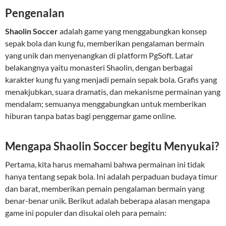
Pengenalan
Shaolin Soccer
adalah game yang menggabungkan konsep
sepak bola dan kung fu, memberikan pengalaman bermain
yang unik dan menyenangkan di platform PgSoft. Latar
belakangnya yaitu monasteri Shaolin, dengan berbagai
karakter kung fu yang menjadi pemain sepak bola. Grafis yang
menakjubkan, suara dramatis, dan mekanisme permainan yang
mendalam; semuanya menggabungkan untuk memberikan
hiburan tanpa batas bagi penggemar game online.
Mengapa Shaolin Soccer begitu Menyukai?
Pertama, kita harus memahami bahwa permainan ini tidak
hanya tentang sepak bola. Ini adalah perpaduan budaya timur
dan barat, memberikan pemain pengalaman bermain yang
benar-benar unik. Berikut adalah beberapa alasan mengapa
game ini populer dan disukai oleh para pemain: