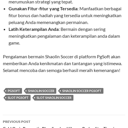
merumuskan strategi yang tepat.
Gunakan Fitur-fitur yang Tersedia
: Manfaatkan berbagai
fitur bonus dan hadiah yang tersedia untuk meningkatkan
peluang Anda memenangkan permainan.
Latih Keterampilan Anda
: Bermain dengan sering
meningkatkan pengalaman dan keterampilan anda dalam
game.
Pengalaman bermain Shaolin Soccer di platform PgSoft akan
memberikan Anda kenikmatan dan tantangan yang istimewa.
Selamat mencoba dan semoga berhasil meraih kemenangan!
PGSOFT
SHAOLIN SOCCER
SHAOLIN SOCCER PGSOFT
SLOT PGSOFT
SLOT SHAOLIN SOCCER
Post
PREVIOUS POST